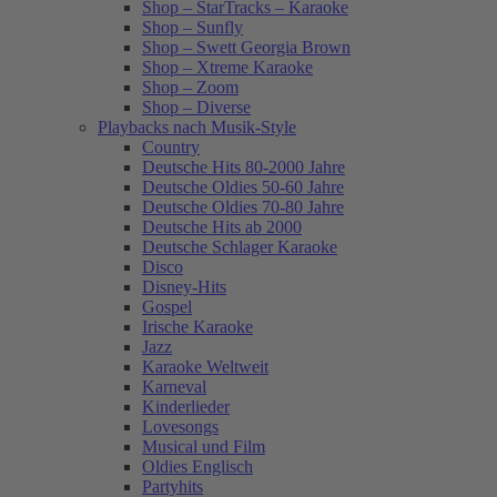
Shop – StarTracks – Karaoke
Shop – Sunfly
Shop – Swett Georgia Brown
Shop – Xtreme Karaoke
Shop – Zoom
Shop – Diverse
Playbacks nach Musik-Style
Country
Deutsche Hits 80-2000 Jahre
Deutsche Oldies 50-60 Jahre
Deutsche Oldies 70-80 Jahre
Deutsche Hits ab 2000
Deutsche Schlager Karaoke
Disco
Disney-Hits
Gospel
Irische Karaoke
Jazz
Karaoke Weltweit
Karneval
Kinderlieder
Lovesongs
Musical und Film
Oldies Englisch
Partyhits