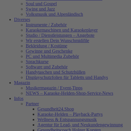
Soul und Gospel
Swing und Jazz
Volksmusik und Alpenländisch
Diverses
Instrumente / Zubehör
Karaokemaschinen und Karaokeplayer
Studio / Dienstleistungen – Angebote
Wir erstellen Dein Wunschmidifile
Bekleidung / Kostüme
Gewinne und Geschenke
PC und Multimedia Zubehör
Sprachkurse
Software und Zubehör
Handytaschen und Schutzhüllen
Displayschutzfolien für Tabletts und Handys
Magazin
Musikermagazin / Event-Tipps
NEWS – Karaoke-Helden-Shop-Service-News
Infos
Partner
Gesundheit24.Shop
Karaoke-Helden – Playback-Partys
Wellness & Entspannungsmusik
Agentur für Lead- und Neukundengewinnung
Gesundheitscoach Holger Korsten