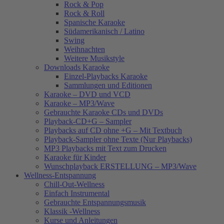
Rock & Pop
Rock & Roll
Spanische Karaoke
Südamerikanisch / Latino
Swing
Weihnachten
Weitere Musikstyle
Downloads Karaoke
Einzel-Playbacks Karaoke
Sammlungen und Editionen
Karaoke – DVD und VCD
Karaoke – MP3/Wave
Gebrauchte Karaoke CDs und DVDs
Playback-CD+G – Sampler
Playbacks auf CD ohne +G – Mit Textbuch
Playback-Sampler ohne Texte (Nur Playbacks)
MP3 Playbacks mit Text zum Drucken
Karaoke für Kinder
Wunschplayback ERSTELLUNG – MP3/Wave
Wellness-Entspannung
Chill-Out-Wellness
Einfach Instrumental
Gebrauchte Entspannungsmusik
Klassik -Wellness
Kurse und Anleitungen