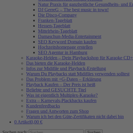
Natur Praxis für ganzheitliche Gesundheits- und 
DJ GerreG – The best music in town!
Die Disco-Company
Franken-Tageblatt
Hessen-Tageblatt
Mittelrhein-Tageblatt
Damaschun-Media-Entertainment
SEO Keyword Domain kaufen
Hochzeitshomepage erstellen
SEO Agentur in Hamburg
Karaoke-Helden – Dein Playbackshop für Karaoke CD+
Das bieten die Karaoke-Helden
Infos zur Midifile und Playback-Erstellung
Warum Du Playbacks statt Midifiles verwenden solltest
Das Problem mit +G-Daten – Erklärung
Playback Kaufen – Der Preis ist heiß
Beliebte und GESUCHTE Titel
Was ist eigentlich Multiplex-Karaoke?
Extra – Karnevals-Plackbacks kaufen
Kundenfeedbacks
Fragen und Antworten zum Shop
Warum ich bei den Güte-Zertifikaten nicht dabei bin
0 Artikel
0,00 €
Suchen nach: