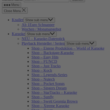
Menu
Close Menu
Knaller
Show sub menu
Ab 1Euro Schnapper
Wochen / Monatsangebot
Karaoke
Show sub menu
NEU – Karaoke-Datenstick
Playback Hersteller / Serien
Show sub menu
Shop – Eigene Produktion – World of Karaoke
Shop – Backstage-Karaoke
Shop – Easy Hits
Shop – FUNCD
Shop – Just Tracks
Shop – Koch
Shop – Legends-Series
Shop – Nutech
Shop – Pocket Songs
Shop – Singers Dream
Shop – StarTracks – Karaoke
Shop – Sunfly
Shop – Swett Georgia Brown
Shop – Xtreme Karaoke