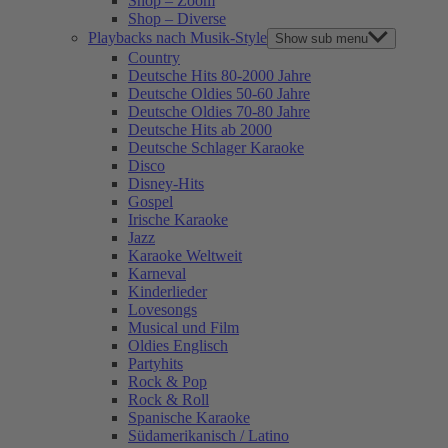
Shop – Zoom
Shop – Diverse
Playbacks nach Musik-Style
Show sub menu
Country
Deutsche Hits 80-2000 Jahre
Deutsche Oldies 50-60 Jahre
Deutsche Oldies 70-80 Jahre
Deutsche Hits ab 2000
Deutsche Schlager Karaoke
Disco
Disney-Hits
Gospel
Irische Karaoke
Jazz
Karaoke Weltweit
Karneval
Kinderlieder
Lovesongs
Musical und Film
Oldies Englisch
Partyhits
Rock & Pop
Rock & Roll
Spanische Karaoke
Südamerikanisch / Latino