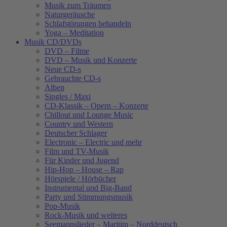
Musik zum Träumen
Naturgeräusche
Schlafstörungen behandeln
Yoga – Meditation
Musik CD/DVDs
DVD – Filme
DVD – Musik und Konzerte
Neue CD-s
Gebrauchte CD-s
Alben
Singles / Maxi
CD-Klassik – Opern – Konzerte
Chillout und Lounge Music
Country und Western
Deutscher Schlager
Electronic – Electric und mehr
Film und TV-Musik
Für Kinder und Jugend
Hip-Hop – House – Rap
Hörspiele / Hörbücher
Instrumental und Big-Band
Party und Stimmungsmusik
Pop-Musik
Rock-Musik und weiteres
Seemannslieder – Maritim – Norddeutsch