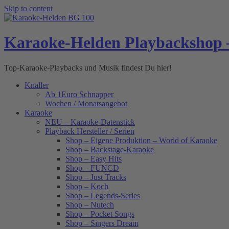
Skip to content
Karaoke-Helden Playbackshop 
Top-Karaoke-Playbacks und Musik findest Du hier!
Knaller
Ab 1Euro Schnapper
Wochen / Monatsangebot
Karaoke
NEU – Karaoke-Datenstick
Playback Hersteller / Serien
Shop – Eigene Produktion – World of Karaoke
Shop – Backstage-Karaoke
Shop – Easy Hits
Shop – FUNCD
Shop – Just Tracks
Shop – Koch
Shop – Legends-Series
Shop – Nutech
Shop – Pocket Songs
Shop – Singers Dream