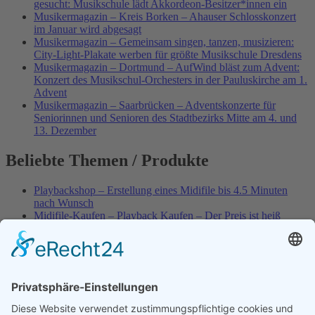
gesucht: Musikschule lädt Akkordeon-Besitzer*innen ein
Musikermagazin – Kreis Borken – Ahauser Schlosskonzert
im Januar wird abgesagt
Musikermagazin – Gemeinsam singen, tanzen, musizieren:
City-Light-Plakate werben für größte Musikschule Dresdens
Musikermagazin – Dortmund – AufWind bläst zum Advent:
Konzert des Musikschul-Orchesters in der Pauluskirche am 1.
Advent
Musikermagazin – Saarbrücken – Adventskonzerte für
Seniorinnen und Senioren des Stadtbezirks Mitte am 4. und
13. Dezember
Beliebte Themen / Produkte
Playbackshop – Erstellung eines Midifile bis 4.5 Minuten
nach Wunsch
Midifile-Kaufen – Playback Kaufen – Der Preis ist heiß
Spezial – Karnevals-Plackbacks kaufen
Best of Karaoke – Roy Black – Playbacks – Absolute Rarität
World-of-Karaoke – Midifiles kaufen – Ich baue Dein
Playback
Karaoke-Helden – Was ist eigentlich Multiplex-Karaoke?
Playbackshop – Erstellung eines Wunschmidifile bis 3.5
Minuten