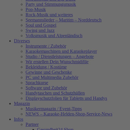
Party und Stimmungsmusik
Pop-Musik
Rock-Musik und weiteres
Seemannslieder – Maritim – Norddeutsch
Soul und Gospel
Swing und Jazz
Volksmusik und Alpenländisch
Diverses
Instrumente / Zubehör
Karaokemaschinen und Karaokeplayer
Studio / Dienstleistungen – Angebote
Wir erstellen Dein Wunschmidifile
Bekleidung / Kostüme
Gewinne und Geschenke
PC und Multimedia Zubehör
Sprachkurse
Software und Zubehör
Handytaschen und Schutzhüllen
Displayschutzfolien für Tabletts und Handys
Magazin
Musikermagazin / Event-Tipps
NEWS – Karaoke-Helden-Shop-Service-News
Infos
Partner
Gesundheit24.Shop