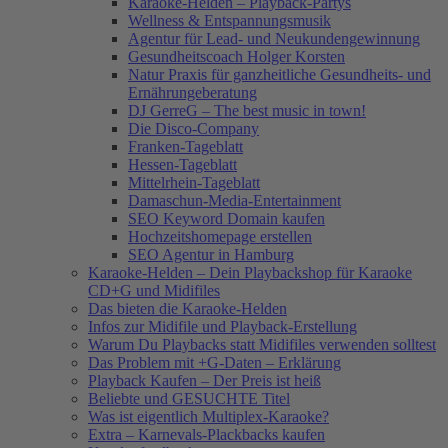
Karaoke-Helden – Playback-Partys
Wellness & Entspannungsmusik
Agentur für Lead- und Neukundengewinnung
Gesundheitscoach Holger Korsten
Natur Praxis für ganzheitliche Gesundheits- und
Ernährungeberatung
DJ GerreG – The best music in town!
Die Disco-Company
Franken-Tageblatt
Hessen-Tageblatt
Mittelrhein-Tageblatt
Damaschun-Media-Entertainment
SEO Keyword Domain kaufen
Hochzeitshomepage erstellen
SEO Agentur in Hamburg
Karaoke-Helden – Dein Playbackshop für Karaoke
CD+G und Midifiles
Das bieten die Karaoke-Helden
Infos zur Midifile und Playback-Erstellung
Warum Du Playbacks statt Midifiles verwenden solltest
Das Problem mit +G-Daten – Erklärung
Playback Kaufen – Der Preis ist heiß
Beliebte und GESUCHTE Titel
Was ist eigentlich Multiplex-Karaoke?
Extra – Karnevals-Plackbacks kaufen