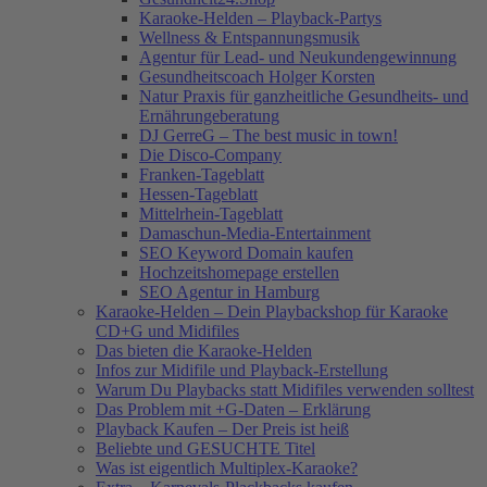
Karaoke-Helden – Playback-Partys
Wellness & Entspannungsmusik
Agentur für Lead- und Neukundengewinnung
Gesundheitscoach Holger Korsten
Natur Praxis für ganzheitliche Gesundheits- und
Ernährungeberatung
DJ GerreG – The best music in town!
Die Disco-Company
Franken-Tageblatt
Hessen-Tageblatt
Mittelrhein-Tageblatt
Damaschun-Media-Entertainment
SEO Keyword Domain kaufen
Hochzeitshomepage erstellen
SEO Agentur in Hamburg
Karaoke-Helden – Dein Playbackshop für Karaoke
CD+G und Midifiles
Das bieten die Karaoke-Helden
Infos zur Midifile und Playback-Erstellung
Warum Du Playbacks statt Midifiles verwenden solltest
Das Problem mit +G-Daten – Erklärung
Playback Kaufen – Der Preis ist heiß
Beliebte und GESUCHTE Titel
Was ist eigentlich Multiplex-Karaoke?