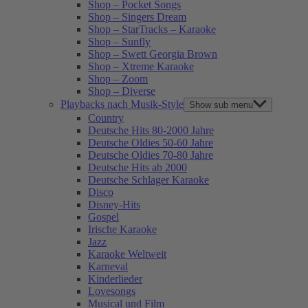
Shop – Pocket Songs
Shop – Singers Dream
Shop – StarTracks – Karaoke
Shop – Sunfly
Shop – Swett Georgia Brown
Shop – Xtreme Karaoke
Shop – Zoom
Shop – Diverse
Playbacks nach Musik-Style
Show sub menu
Country
Deutsche Hits 80-2000 Jahre
Deutsche Oldies 50-60 Jahre
Deutsche Oldies 70-80 Jahre
Deutsche Hits ab 2000
Deutsche Schlager Karaoke
Disco
Disney-Hits
Gospel
Irische Karaoke
Jazz
Karaoke Weltweit
Karneval
Kinderlieder
Lovesongs
Musical und Film