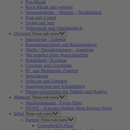
Pop-Musik
Rock-Musik und weiteres
Seemannslieder – Maritim – Norddeutsch
Soul und Gospel
Swing und Jazz
Volksmusik und Alpenländisch
Diverses
Show sub menu
Instrumente / Zubehör
Karaokemaschinen und Karaokeplayer
Studio / Dienstleistungen – Angebote
Wir erstellen Dein Wunschmidifile
Bekleidung / Kostüme
Gewinne und Geschenke
PC und Multimedia Zubehör
Sprachkurse
Software und Zubehör
Handytaschen und Schutzhüllen
Displayschutzfolien für Tabletts und Handys
Magazin
Show sub menu
Musikermagazin / Event-Tipps
NEWS – Karaoke-Helden-Shop-Service-News
Infos
Show sub menu
Partner
Show sub menu
Gesundheit24.Shop