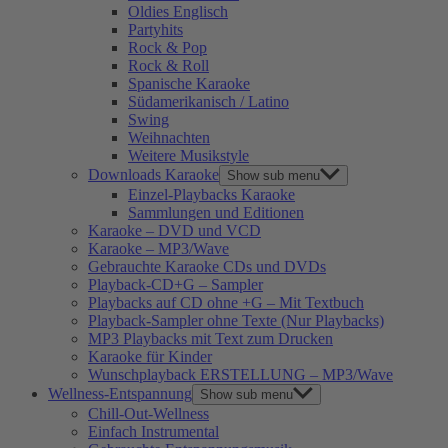
Oldies Englisch
Partyhits
Rock & Pop
Rock & Roll
Spanische Karaoke
Südamerikanisch / Latino
Swing
Weihnachten
Weitere Musikstyle
Downloads Karaoke
Show sub menu
Einzel-Playbacks Karaoke
Sammlungen und Editionen
Karaoke – DVD und VCD
Karaoke – MP3/Wave
Gebrauchte Karaoke CDs und DVDs
Playback-CD+G – Sampler
Playbacks auf CD ohne +G – Mit Textbuch
Playback-Sampler ohne Texte (Nur Playbacks)
MP3 Playbacks mit Text zum Drucken
Karaoke für Kinder
Wunschplayback ERSTELLUNG – MP3/Wave
Wellness-Entspannung
Show sub menu
Chill-Out-Wellness
Einfach Instrumental