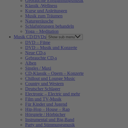
Gebrauchte Entspannungsmusik
Klassik -Wellness
Kurse und Anleitungen
Musik zum Träumen
Naturgeräusche
Schlafstörungen behandeln
Yoga – Meditation
Musik CD/DVDs
Show sub menu
DVD – Filme
DVD – Musik und Konzerte
Neue CD-s
Gebrauchte CD-s
Alben
Singles / Maxi
CD-Klassik – Opern – Konzerte
Chillout und Lounge Music
Country und Western
Deutscher Schlager
Electronic – Electric und mehr
Film und TV-Musik
Für Kinder und Jugend
Hip-Hop – House – Rap
Hörspiele / Hörbücher
Instrumental und Big-Band
Party und Stimmungsmusik