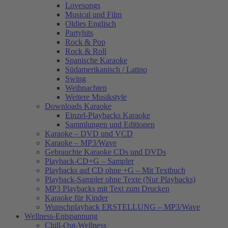
Lovesongs
Musical und Film
Oldies Englisch
Partyhits
Rock & Pop
Rock & Roll
Spanische Karaoke
Südamerikanisch / Latino
Swing
Weihnachten
Weitere Musikstyle
Downloads Karaoke
Einzel-Playbacks Karaoke
Sammlungen und Editionen
Karaoke – DVD und VCD
Karaoke – MP3/Wave
Gebrauchte Karaoke CDs und DVDs
Playback-CD+G – Sampler
Playbacks auf CD ohne +G – Mit Textbuch
Playback-Sampler ohne Texte (Nur Playbacks)
MP3 Playbacks mit Text zum Drucken
Karaoke für Kinder
Wunschplayback ERSTELLUNG – MP3/Wave
Wellness-Entspannung
Chill-Out-Wellness