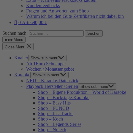
Extra – Karnevals-Plackbacks kaufen
Kundenfeedbacks
Fragen und Antworten zum Shop
Warum ich bei den Güte-Zertifikaten nicht dabei bin
0 Artikel
0,00 €
Suchen nach:
Menu
Close Menu
Knaller
Show sub menu
Ab 1Euro Schnapper
Wochen / Monatsangebot
Karaoke
Show sub menu
NEU – Karaoke-Datenstick
Playback Hersteller / Serien
Show sub menu
Shop – Eigene Produktion – World of Karaoke
Shop – Backstage-Karaoke
Shop – Easy Hits
Shop – FUNCD
Shop – Just Tracks
Shop – Koch
Shop – Legends-Series
Shop – Nutech