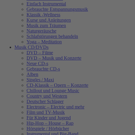
Einfach Instrumental
Gebrauchte Entspannungsmusik
Klassik -Wellness
Kurse und Anleitungen
Musik zum Träumen
Naturgeräusche
Schlafstörungen behandeln
Yoga – Meditation
Musik CD/DVDs
DVD – Filme
DVD – Musik und Konzerte
Neue CD-s
Gebrauchte CD-s
Alben
Singles / Maxi
CD-Klassik – Opern – Konzerte
Chillout und Lounge Music
Country und Western
Deutscher Schlager
Electronic – Electric und mehr
Film und TV-Musik
Für Kinder und Jugend
Hip-Hop – House – Rap
Hörspiele / Hörbücher
Instrumental und Big-Band