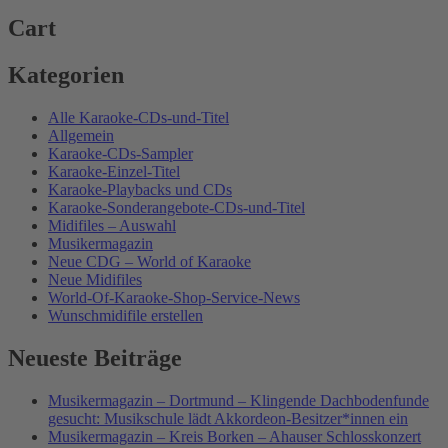
Cart
Kategorien
Alle Karaoke-CDs-und-Titel
Allgemein
Karaoke-CDs-Sampler
Karaoke-Einzel-Titel
Karaoke-Playbacks und CDs
Karaoke-Sonderangebote-CDs-und-Titel
Midifiles – Auswahl
Musikermagazin
Neue CDG – World of Karaoke
Neue Midifiles
World-Of-Karaoke-Shop-Service-News
Wunschmidifile erstellen
Neueste Beiträge
Musikermagazin – Dortmund – Klingende Dachbodenfunde
gesucht: Musikschule lädt Akkordeon-Besitzer*innen ein
Musikermagazin – Kreis Borken – Ahauser Schlosskonzert