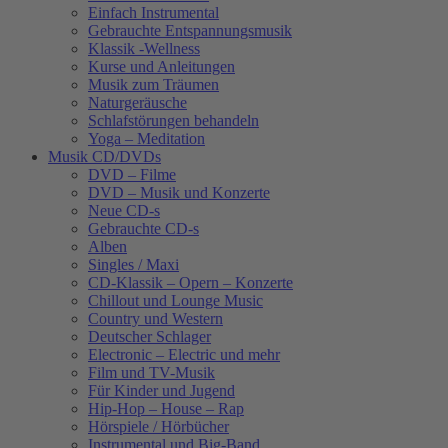
Einfach Instrumental
Gebrauchte Entspannungsmusik
Klassik -Wellness
Kurse und Anleitungen
Musik zum Träumen
Naturgeräusche
Schlafstörungen behandeln
Yoga – Meditation
Musik CD/DVDs
DVD – Filme
DVD – Musik und Konzerte
Neue CD-s
Gebrauchte CD-s
Alben
Singles / Maxi
CD-Klassik – Opern – Konzerte
Chillout und Lounge Music
Country und Western
Deutscher Schlager
Electronic – Electric und mehr
Film und TV-Musik
Für Kinder und Jugend
Hip-Hop – House – Rap
Hörspiele / Hörbücher
Instrumental und Big-Band