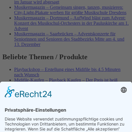
im Januar wird abgesagt
Musikermagazin – Gemeinsam singen, tanzen, musizieren:
City-Light-Plakate werben für größte Musikschule Dresdens
Musikermagazin – Dortmund – AufWind bläst zum Advent:
Konzert des Musikschul-Orchesters in der Pauluskirche am 1.
Advent
Musikermagazin – Saarbrücken – Adventskonzerte für
Seniorinnen und Senioren des Stadtbezirks Mitte am 4. und
13. Dezember
Beliebte Themen / Produkte
Playbackshop – Erstellung eines Midifile bis 4.5 Minuten
nach Wunsch
Midifile-Kaufen – Playback Kaufen – Der Preis ist heiß
Spezial – Karnevals-Plackbacks kaufen
Best of Karaoke – Roy Black – Playbacks – Absolute Rarität
World-of-Karaoke – Midifiles kaufen – Ich baue Dein
Playback
Karaoke-Helden – Was ist eigentlich Multiplex-Karaoke?
Playbackshop – Erstellung eines Wunschmidifile bis 3.5
Minuten
10 Spanische All-TIME Sommerhits als Karaoke-Playbacks –
Absolute Klassiker