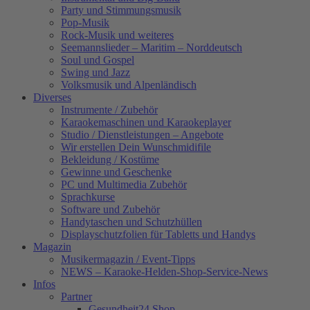
Party und Stimmungsmusik
Pop-Musik
Rock-Musik und weiteres
Seemannslieder – Maritim – Norddeutsch
Soul und Gospel
Swing und Jazz
Volksmusik und Alpenländisch
Diverses
Instrumente / Zubehör
Karaokemaschinen und Karaokeplayer
Studio / Dienstleistungen – Angebote
Wir erstellen Dein Wunschmidifile
Bekleidung / Kostüme
Gewinne und Geschenke
PC und Multimedia Zubehör
Sprachkurse
Software und Zubehör
Handytaschen und Schutzhüllen
Displayschutzfolien für Tabletts und Handys
Magazin
Musikermagazin / Event-Tipps
NEWS – Karaoke-Helden-Shop-Service-News
Infos
Partner
Gesundheit24.Shop