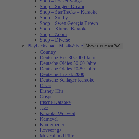
Shop – Pocket Songs
Shop – Singers Dream
Shop – StarTracks – Karaoke
Shop – Sunfly
Shop – Swett Georgia Brown
Shop – Xtreme Karaoke
Shop – Zoom
Shop – Diverse
Playbacks nach Musik-Style
Show sub menu
Country
Deutsche Hits 80-2000 Jahre
Deutsche Oldies 50-60 Jahre
Deutsche Oldies 70-80 Jahre
Deutsche Hits ab 2000
Deutsche Schlager Karaoke
Disco
Disney-Hits
Gospel
Irische Karaoke
Jazz
Karaoke Weltweit
Karneval
Kinderlieder
Lovesongs
Musical und Film