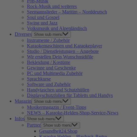
Pop-Musik
Rock-Musik und weiteres
Seemannslieder – Maritim – Norddeutsch
Soul und Gospel
Swing und Jazz
Volksmusik und Alpenländisch
Diverses
Show sub menu
Instrumente / Zubehör
Karaokemaschinen und Karaokeplayer
Studio / Dienstleistungen – Angebote
Wir erstellen Dein Wunschmidifile
Bekleidung / Kostüme
Gewinne und Geschenke
PC und Multimedia Zubehör
Sprachkurse
Software und Zubehör
Handytaschen und Schutzhüllen
Displayschutzfolien für Tabletts und Handys
Magazin
Show sub menu
Musikermagazin / Event-Tipps
NEWS – Karaoke-Helden-Shop-Service-News
Infos
Show sub menu
Partner
Show sub menu
Gesundheit24.Shop
Karaoke-Helden – Playback-Partys