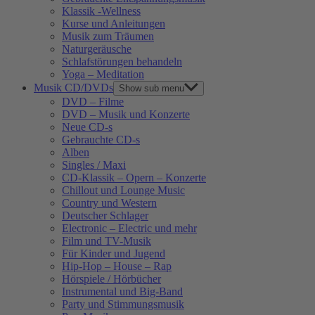
Klassik -Wellness
Kurse und Anleitungen
Musik zum Träumen
Naturgeräusche
Schlafstörungen behandeln
Yoga – Meditation
Musik CD/DVDs
Show sub menu
DVD – Filme
DVD – Musik und Konzerte
Neue CD-s
Gebrauchte CD-s
Alben
Singles / Maxi
CD-Klassik – Opern – Konzerte
Chillout und Lounge Music
Country und Western
Deutscher Schlager
Electronic – Electric und mehr
Film und TV-Musik
Für Kinder und Jugend
Hip-Hop – House – Rap
Hörspiele / Hörbücher
Instrumental und Big-Band
Party und Stimmungsmusik