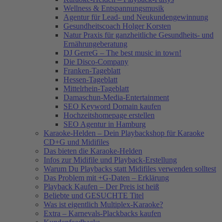
Wellness & Entspannungsmusik
Agentur für Lead- und Neukundengewinnung
Gesundheitscoach Holger Korsten
Natur Praxis für ganzheitliche Gesundheits- und
Ernährungeberatung
DJ GerreG – The best music in town!
Die Disco-Company
Franken-Tageblatt
Hessen-Tageblatt
Mittelrhein-Tageblatt
Damaschun-Media-Entertainment
SEO Keyword Domain kaufen
Hochzeitshomepage erstellen
SEO Agentur in Hamburg
Karaoke-Helden – Dein Playbackshop für Karaoke
CD+G und Midifiles
Das bieten die Karaoke-Helden
Infos zur Midifile und Playback-Erstellung
Warum Du Playbacks statt Midifiles verwenden solltest
Das Problem mit +G-Daten – Erklärung
Playback Kaufen – Der Preis ist heiß
Beliebte und GESUCHTE Titel
Was ist eigentlich Multiplex-Karaoke?
Extra – Karnevals-Plackbacks kaufen