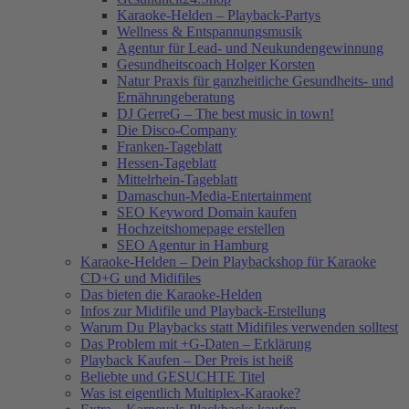
Karaoke-Helden – Playback-Partys
Wellness & Entspannungsmusik
Agentur für Lead- und Neukundengewinnung
Gesundheitscoach Holger Korsten
Natur Praxis für ganzheitliche Gesundheits- und
Ernährungeberatung
DJ GerreG – The best music in town!
Die Disco-Company
Franken-Tageblatt
Hessen-Tageblatt
Mittelrhein-Tageblatt
Damaschun-Media-Entertainment
SEO Keyword Domain kaufen
Hochzeitshomepage erstellen
SEO Agentur in Hamburg
Karaoke-Helden – Dein Playbackshop für Karaoke
CD+G und Midifiles
Das bieten die Karaoke-Helden
Infos zur Midifile und Playback-Erstellung
Warum Du Playbacks statt Midifiles verwenden solltest
Das Problem mit +G-Daten – Erklärung
Playback Kaufen – Der Preis ist heiß
Beliebte und GESUCHTE Titel
Was ist eigentlich Multiplex-Karaoke?