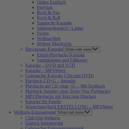
Oldies Englisch
Partyhits
Rock & Pop
Rock & Roll
Spanische Karaoke
Südamerikanisch / Latino
Swing
Weihnachten
Weitere Musikstyle
Downloads Karaoke
Show sub menu
Einzel-Playbacks Karaoke
Sammlungen und Editionen
Karaoke – DVD und VCD
Karaoke – MP3/Wave
Gebrauchte Karaoke CDs und DVDs
Playback-CD+G – Sampler
Playbacks auf CD ohne +G – Mit Textbuch
Playback-Sampler ohne Texte (Nur Playbacks)
MP3 Playbacks mit Text zum Drucken
Karaoke für Kinder
Wunschplayback ERSTELLUNG – MP3/Wave
Wellness-Entspannung
Show sub menu
Chill-Out-Wellness
Einfach Instrumental
Gebrauchte Entspannungsmusik