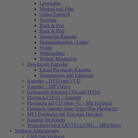
Lovesongs
Musical und Film
Oldies Englisch
Partyhits
Rock & Pop
Rock & Roll
Spanische Karaoke
Südamerikanisch / Latino
Swing
Weihnachten
Weitere Musikstyle
Downloads Karaoke
Einzel-Playbacks Karaoke
Sammlungen und Editionen
Karaoke – DVD und VCD
Karaoke – MP3/Wave
Gebrauchte Karaoke CDs und DVDs
Playback-CD+G – Sampler
Playbacks auf CD ohne +G – Mit Textbuch
Playback-Sampler ohne Texte (Nur Playbacks)
MP3 Playbacks mit Text zum Drucken
Karaoke für Kinder
Wunschplayback ERSTELLUNG – MP3/Wave
Wellness-Entspannung
Chill-Out-Wellness