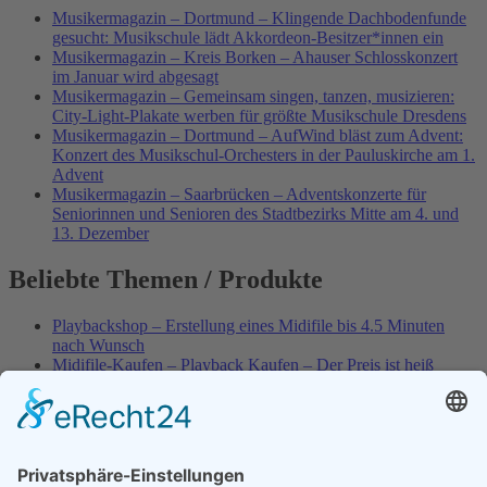
Musikermagazin – Dortmund – Klingende Dachbodenfunde
gesucht: Musikschule lädt Akkordeon-Besitzer*innen ein
Musikermagazin – Kreis Borken – Ahauser Schlosskonzert
im Januar wird abgesagt
Musikermagazin – Gemeinsam singen, tanzen, musizieren:
City-Light-Plakate werben für größte Musikschule Dresdens
Musikermagazin – Dortmund – AufWind bläst zum Advent:
Konzert des Musikschul-Orchesters in der Pauluskirche am 1.
Advent
Musikermagazin – Saarbrücken – Adventskonzerte für
Seniorinnen und Senioren des Stadtbezirks Mitte am 4. und
13. Dezember
Beliebte Themen / Produkte
Playbackshop – Erstellung eines Midifile bis 4.5 Minuten
nach Wunsch
Midifile-Kaufen – Playback Kaufen – Der Preis ist heiß
Spezial – Karnevals-Plackbacks kaufen
Best of Karaoke – Roy Black – Playbacks – Absolute Rarität
World-of-Karaoke – Midifiles kaufen – Ich baue Dein
Playback
Karaoke-Helden – Was ist eigentlich Multiplex-Karaoke?
Playbackshop – Erstellung eines Wunschmidifile bis 3.5