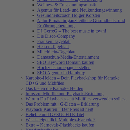
Wellness & Entspannungsmusik
Agentur für Lead- und Neukundengewinnung
Gesundheitscoach Holger Korsten
Natur Praxis für ganzheitliche Gesundheits- und
Ernährungeberatung
DJ GerreG – The best music in town!
Die Disco-Company
Franken-Tageblatt
Hessen-Tageblatt
Mittelrhein-Tageblatt
Damaschun-Media-Entertainment
SEO Keyword Domain kaufen
Hochzeitshomepage erstellen
SEO Agentur in Hamburg
Karaoke-Helden – Dein Playbackshop für Karaoke
CD+G und Midifiles
Das bieten die Karaoke-Helden
Infos zur Midifile und Playback-Erstellung
Warum Du Playbacks statt Midifiles verwenden solltest
Das Problem mit +G-Daten – Erklärung
Playback Kaufen – Der Preis ist heiß
Beliebte und GESUCHTE Titel
Was ist eigentlich Multiplex-Karaoke?
Extra – Karnevals-Plackbacks kaufen