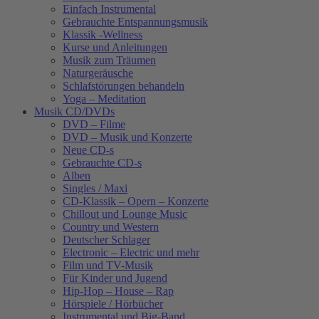
Einfach Instrumental
Gebrauchte Entspannungsmusik
Klassik -Wellness
Kurse und Anleitungen
Musik zum Träumen
Naturgeräusche
Schlafstörungen behandeln
Yoga – Meditation
Musik CD/DVDs
DVD – Filme
DVD – Musik und Konzerte
Neue CD-s
Gebrauchte CD-s
Alben
Singles / Maxi
CD-Klassik – Opern – Konzerte
Chillout und Lounge Music
Country und Western
Deutscher Schlager
Electronic – Electric und mehr
Film und TV-Musik
Für Kinder und Jugend
Hip-Hop – House – Rap
Hörspiele / Hörbücher
Instrumental und Big-Band