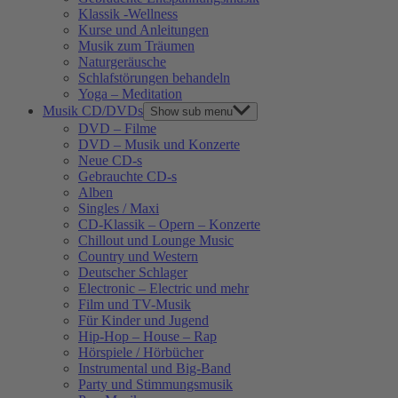
Klassik -Wellness
Kurse und Anleitungen
Musik zum Träumen
Naturgeräusche
Schlafstörungen behandeln
Yoga – Meditation
Musik CD/DVDs
Show sub menu
DVD – Filme
DVD – Musik und Konzerte
Neue CD-s
Gebrauchte CD-s
Alben
Singles / Maxi
CD-Klassik – Opern – Konzerte
Chillout und Lounge Music
Country und Western
Deutscher Schlager
Electronic – Electric und mehr
Film und TV-Musik
Für Kinder und Jugend
Hip-Hop – House – Rap
Hörspiele / Hörbücher
Instrumental und Big-Band
Party und Stimmungsmusik