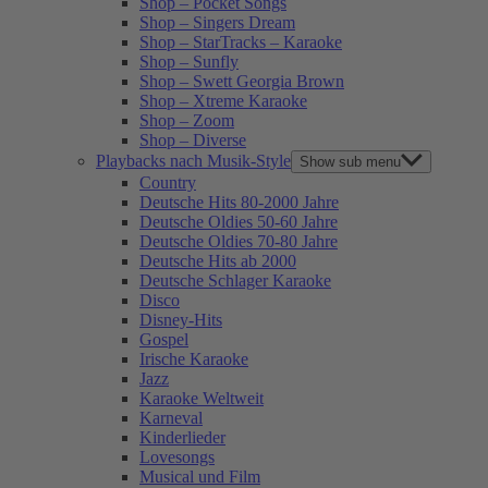
Shop – Pocket Songs
Shop – Singers Dream
Shop – StarTracks – Karaoke
Shop – Sunfly
Shop – Swett Georgia Brown
Shop – Xtreme Karaoke
Shop – Zoom
Shop – Diverse
Playbacks nach Musik-Style
Show sub menu
Country
Deutsche Hits 80-2000 Jahre
Deutsche Oldies 50-60 Jahre
Deutsche Oldies 70-80 Jahre
Deutsche Hits ab 2000
Deutsche Schlager Karaoke
Disco
Disney-Hits
Gospel
Irische Karaoke
Jazz
Karaoke Weltweit
Karneval
Kinderlieder
Lovesongs
Musical und Film