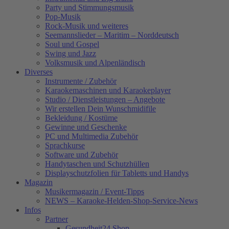
Party und Stimmungsmusik
Pop-Musik
Rock-Musik und weiteres
Seemannslieder – Maritim – Norddeutsch
Soul und Gospel
Swing und Jazz
Volksmusik und Alpenländisch
Diverses
Instrumente / Zubehör
Karaokemaschinen und Karaokeplayer
Studio / Dienstleistungen – Angebote
Wir erstellen Dein Wunschmidifile
Bekleidung / Kostüme
Gewinne und Geschenke
PC und Multimedia Zubehör
Sprachkurse
Software und Zubehör
Handytaschen und Schutzhüllen
Displayschutzfolien für Tabletts und Handys
Magazin
Musikermagazin / Event-Tipps
NEWS – Karaoke-Helden-Shop-Service-News
Infos
Partner
Gesundheit24.Shop