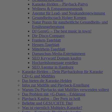
Karaoke-Helden – Playback-Partys
Wellness & Entspannungsmusik
Agentur für Lead- und Neukundengewinnung
Gesundheitscoach Holger Korsten
Natur Praxis für ganzheitliche Gesundheits- und
Ernährungeberatung
DJ GerreG – The best music in town!
Die Disco-Company
Franken-Tageblatt
Hessen-Tageblatt
Mittelrhein-Tageblatt
Damaschun-Media-Entertainment
SEO Keyword Domain kaufen
Hochzeitshomepage erstellen
SEO Agentur in Hamburg
Karaoke-Helden – Dein Playbackshop für Karaoke
CD+G und Midifiles
Das bieten die Karaoke-Helden
Infos zur Midifile und Playback-Erstellung
Warum Du Playbacks statt Midifiles verwenden solltest
Das Problem mit +G-Daten – Erklärung
Playback Kaufen – Der Preis ist heiß
Beliebte und GESUCHTE Titel
Was ist eigentlich Multiplex-Karaoke?