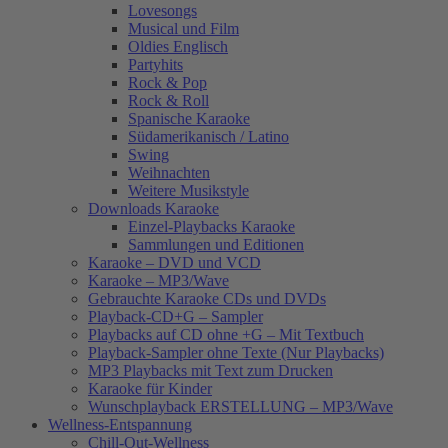
Lovesongs
Musical und Film
Oldies Englisch
Partyhits
Rock & Pop
Rock & Roll
Spanische Karaoke
Südamerikanisch / Latino
Swing
Weihnachten
Weitere Musikstyle
Downloads Karaoke
Einzel-Playbacks Karaoke
Sammlungen und Editionen
Karaoke – DVD und VCD
Karaoke – MP3/Wave
Gebrauchte Karaoke CDs und DVDs
Playback-CD+G – Sampler
Playbacks auf CD ohne +G – Mit Textbuch
Playback-Sampler ohne Texte (Nur Playbacks)
MP3 Playbacks mit Text zum Drucken
Karaoke für Kinder
Wunschplayback ERSTELLUNG – MP3/Wave
Wellness-Entspannung
Chill-Out-Wellness