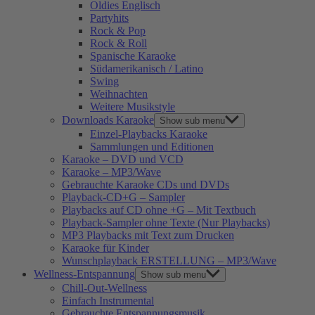
Oldies Englisch
Partyhits
Rock & Pop
Rock & Roll
Spanische Karaoke
Südamerikanisch / Latino
Swing
Weihnachten
Weitere Musikstyle
Downloads Karaoke
Show sub menu
Einzel-Playbacks Karaoke
Sammlungen und Editionen
Karaoke – DVD und VCD
Karaoke – MP3/Wave
Gebrauchte Karaoke CDs und DVDs
Playback-CD+G – Sampler
Playbacks auf CD ohne +G – Mit Textbuch
Playback-Sampler ohne Texte (Nur Playbacks)
MP3 Playbacks mit Text zum Drucken
Karaoke für Kinder
Wunschplayback ERSTELLUNG – MP3/Wave
Wellness-Entspannung
Show sub menu
Chill-Out-Wellness
Einfach Instrumental
Gebrauchte Entspannungsmusik