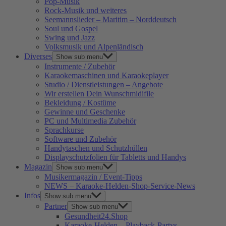
Pop-Musik
Rock-Musik und weiteres
Seemannslieder – Maritim – Norddeutsch
Soul und Gospel
Swing und Jazz
Volksmusik und Alpenländisch
Diverses
Show sub menu
Instrumente / Zubehör
Karaokemaschinen und Karaokeplayer
Studio / Dienstleistungen – Angebote
Wir erstellen Dein Wunschmidifile
Bekleidung / Kostüme
Gewinne und Geschenke
PC und Multimedia Zubehör
Sprachkurse
Software und Zubehör
Handytaschen und Schutzhüllen
Displayschutzfolien für Tabletts und Handys
Magazin
Show sub menu
Musikermagazin / Event-Tipps
NEWS – Karaoke-Helden-Shop-Service-News
Infos
Show sub menu
Partner
Show sub menu
Gesundheit24.Shop
Karaoke-Helden – Playback-Partys