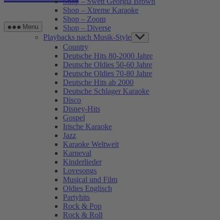
Shop – Swett Georgia Brown
Shop – Xtreme Karaoke
Shop – Zoom
Menu
Shop – Diverse
Playbacks nach Musik-Style
Show
sub
Country
menu
Deutsche Hits 80-2000 Jahre
Deutsche Oldies 50-60 Jahre
Deutsche Oldies 70-80 Jahre
Deutsche Hits ab 2000
Deutsche Schlager Karaoke
Disco
Disney-Hits
Gospel
Irische Karaoke
Jazz
Karaoke Weltweit
Karneval
Kinderlieder
Lovesongs
Musical und Film
Oldies Englisch
Partyhits
Rock & Pop
Rock & Roll