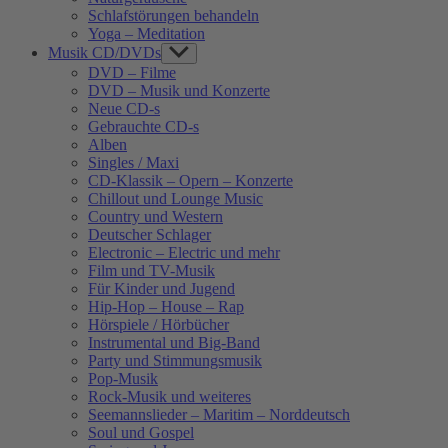
Schlafstörungen behandeln
Yoga – Meditation
Musik CD/DVDs
Show
sub
DVD – Filme
menu
DVD – Musik und Konzerte
Neue CD-s
Gebrauchte CD-s
Alben
Singles / Maxi
CD-Klassik – Opern – Konzerte
Chillout und Lounge Music
Country und Western
Deutscher Schlager
Electronic – Electric und mehr
Film und TV-Musik
Für Kinder und Jugend
Hip-Hop – House – Rap
Hörspiele / Hörbücher
Instrumental und Big-Band
Party und Stimmungsmusik
Pop-Musik
Rock-Musik und weiteres
Seemannslieder – Maritim – Norddeutsch
Soul und Gospel