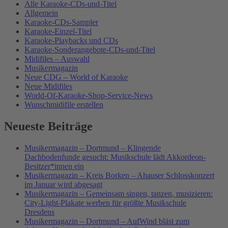
Alle Karaoke-CDs-und-Titel
Allgemein
Karaoke-CDs-Sampler
Karaoke-Einzel-Titel
Karaoke-Playbacks und CDs
Karaoke-Sonderangebote-CDs-und-Titel
Midifiles – Auswahl
Musikermagazin
Neue CDG – World of Karaoke
Neue Midifiles
World-Of-Karaoke-Shop-Service-News
Wunschmidifile erstellen
Neueste Beiträge
Musikermagazin – Dortmund – Klingende
Dachbodenfunde gesucht: Musikschule lädt Akkordeon-
Besitzer*innen ein
Musikermagazin – Kreis Borken – Ahauser Schlosskonzert
im Januar wird abgesagt
Musikermagazin – Gemeinsam singen, tanzen, musizieren:
City-Light-Plakate werben für größte Musikschule
Dresdens
Musikermagazin – Dortmund – AufWind bläst zum