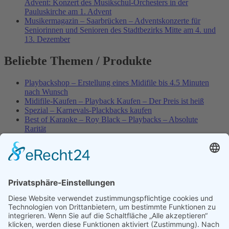
Advent: Konzert des Musikschul-Orchesters in der
Pauluskirche am 1. Advent
Musikermagazin – Saarbrücken – Adventskonzerte für
Seniorinnen und Senioren des Stadtbezirks Mitte am 4. und
13. Dezember
Beliebte Themen / Produkte
Playbackshop – Erstellung eines Midifile bis 4.5 Minuten
nach Wunsch
Midifile-Kaufen – Playback Kaufen – Der Preis ist heiß
Spezial – Karnevals-Plackbacks kaufen
Best of Karaoke – Roy Black – Playbacks – Absolute
Rarität
World-of-Karaoke – Midifiles kaufen – Ich baue Dein
Playback
Karaoke-Helden – Was ist eigentlich Multiplex-Karaoke?
Playbackshop – Erstellung eines Wunschmidifile bis 3.5
Minuten
10 Spanische All-TIME Sommerhits als Karaoke-
Playbacks – Absolute Klassiker
Playbackshop – Erstellung eines Wunschmidifile bis 3.0
Minuten
Dein AKTUELLER Warenkorb