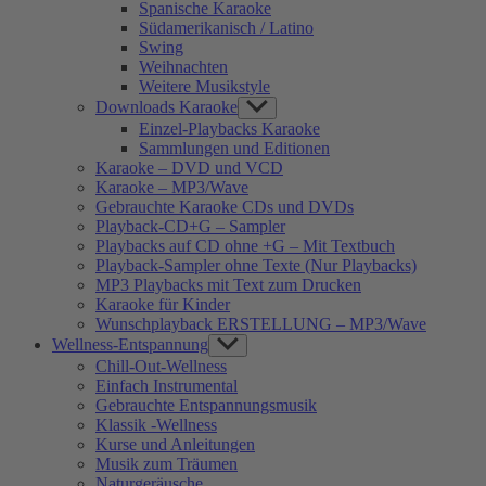
Spanische Karaoke
Südamerikanisch / Latino
Swing
Weihnachten
Weitere Musikstyle
Downloads Karaoke
Show
sub
Einzel-Playbacks Karaoke
menu
Sammlungen und Editionen
Karaoke – DVD und VCD
Karaoke – MP3/Wave
Gebrauchte Karaoke CDs und DVDs
Playback-CD+G – Sampler
Playbacks auf CD ohne +G – Mit Textbuch
Playback-Sampler ohne Texte (Nur Playbacks)
MP3 Playbacks mit Text zum Drucken
Karaoke für Kinder
Wunschplayback ERSTELLUNG – MP3/Wave
Wellness-Entspannung
Show
sub
Chill-Out-Wellness
menu
Einfach Instrumental
Gebrauchte Entspannungsmusik
Klassik -Wellness
Kurse und Anleitungen
Musik zum Träumen
Naturgeräusche