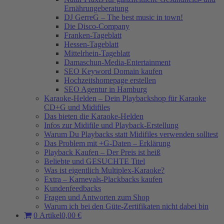
Ernährungeberatung
DJ GerreG – The best music in town!
Die Disco-Company
Franken-Tageblatt
Hessen-Tageblatt
Mittelrhein-Tageblatt
Damaschun-Media-Entertainment
SEO Keyword Domain kaufen
Hochzeitshomepage erstellen
SEO Agentur in Hamburg
Karaoke-Helden – Dein Playbackshop für Karaoke
CD+G und Midifiles
Das bieten die Karaoke-Helden
Infos zur Midifile und Playback-Erstellung
Warum Du Playbacks statt Midifiles verwenden solltest
Das Problem mit +G-Daten – Erklärung
Playback Kaufen – Der Preis ist heiß
Beliebte und GESUCHTE Titel
Was ist eigentlich Multiplex-Karaoke?
Extra – Karnevals-Plackbacks kaufen
Kundenfeedbacks
Fragen und Antworten zum Shop
Warum ich bei den Güte-Zertifikaten nicht dabei bin
0 Artikel
0,00 €