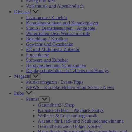
Swing und Jazz
Volksmusik und Alpenländisch
Diverses
Show
sub
Instrumente / Zubehör
menu
Karaokemaschinen und Karaokeplayer
Studio / Dienstleistungen – Angebote
Wir erstellen Dein Wunschmidifile
Bekleidung / Kostüme
Gewinne und Geschenke
PC und Multimedia Zubehör
Sprachkurse
Software und Zubehör
Handytaschen und Schutzhüllen
Displayschutzfolien für Tabletts und Handys
Magazin
Show
sub
Musikermagazin / Event-Tipps
menu
NEWS – Karaoke-Helden-Shop-Service-News
Infos
Show
sub
Partner
Show
menu
sub
Gesundheit24.Shop
menu
Karaoke-Helden – Playback-Partys
Wellness & Entspannungsmusik
Agentur für Lead- und Neukundengewinnung
Gesundheitscoach Holger Korsten
Natur Praxis für ganzheitliche Gesundheits- und