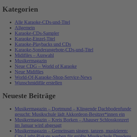
Kategorien
Alle Karaoke-CDs-und-Titel
Allgemein
Karaoke-CDs-Sampler
Karaoke-Einzel-Titel
Karaoke-Playbacks und CDs
Karaoke-Sonderangebote-CDs-und-Titel
Midifiles – Auswahl
Musikermagazin
Neue CDG – World of Karaoke
Neue Midifiles
World-Of-Karaoke-Shop-Service-News
Wunschmidifile erstellen
Neueste Beiträge
Musikermagazin – Dortmund – Klingende Dachbodenfunde
gesucht: Musikschule lädt Akkordeon-Besitzer*innen ein
Musikermagazin – Kreis Borken – Ahauser Schlosskonzert
im Januar wird abgesagt
Musikermagazin – Gemeinsam singen, tanzen, musizieren:
City-Light-Plakate werben für größte Musikschule Dresdens