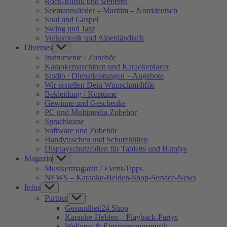
Rock-Musik und weiteres
Seemannslieder – Maritim – Norddeutsch
Soul und Gospel
Swing und Jazz
Volksmusik und Alpenländisch
Diverses
Show
sub
Instrumente / Zubehör
menu
Karaokemaschinen und Karaokeplayer
Studio / Dienstleistungen – Angebote
Wir erstellen Dein Wunschmidifile
Bekleidung / Kostüme
Gewinne und Geschenke
PC und Multimedia Zubehör
Sprachkurse
Software und Zubehör
Handytaschen und Schutzhüllen
Displayschutzfolien für Tabletts und Handys
Magazin
Show
sub
Musikermagazin / Event-Tipps
menu
NEWS – Karaoke-Helden-Shop-Service-News
Infos
Show
sub
Partner
Show
menu
sub
Gesundheit24.Shop
menu
Karaoke-Helden – Playback-Partys
Wellness & Entspannungsmusik