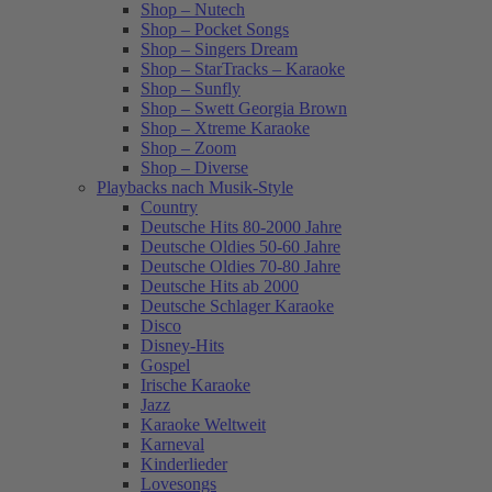
Shop – Nutech
Shop – Pocket Songs
Shop – Singers Dream
Shop – StarTracks – Karaoke
Shop – Sunfly
Shop – Swett Georgia Brown
Shop – Xtreme Karaoke
Shop – Zoom
Shop – Diverse
Playbacks nach Musik-Style
Country
Deutsche Hits 80-2000 Jahre
Deutsche Oldies 50-60 Jahre
Deutsche Oldies 70-80 Jahre
Deutsche Hits ab 2000
Deutsche Schlager Karaoke
Disco
Disney-Hits
Gospel
Irische Karaoke
Jazz
Karaoke Weltweit
Karneval
Kinderlieder
Lovesongs