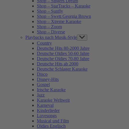
Shop – Singers Dream
Shop – StarTracks – Karaoke
Shop – Sunfly
Shop – Swett Georgia Brown
Shop – Xtreme Karaoke
Shop – Zoom
Shop – Diverse
Playbacks nach Musik-Style
Show
sub
Country
menu
Deutsche Hits 80-2000 Jahre
Deutsche Oldies 50-60 Jahre
Deutsche Oldies 70-80 Jahre
Deutsche Hits ab 2000
Deutsche Schlager Karaoke
Disco
Disney-Hits
Gospel
Irische Karaoke
Jazz
Karaoke Weltweit
Karneval
Kinderlieder
Lovesongs
Musical und Film
Oldies Englisch