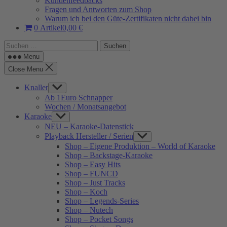
Kundenfeedbacks
Fragen und Antworten zum Shop
Warum ich bei den Güte-Zertifikaten nicht dabei bin
0 Artikel
0,00 €
Suchen
nach:
Menu
Close Menu
Knaller
Show
sub
Ab 1Euro Schnapper
menu
Wochen / Monatsangebot
Karaoke
Show
sub
NEU – Karaoke-Datenstick
menu
Playback Hersteller / Serien
Show
sub
Shop – Eigene Produktion – World of Karaoke
menu
Shop – Backstage-Karaoke
Shop – Easy Hits
Shop – FUNCD
Shop – Just Tracks
Shop – Koch
Shop – Legends-Series
Shop – Nutech
Shop – Pocket Songs