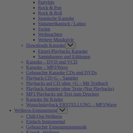
Partyhits
Rock & Pop
Rock & Roll
Spanische Karaoke
Südamerikanisch / Latino
Swing
Weihnachten
Weitere Musikstyle
Downloads Karaoke
Show
sub
Einzel-Playbacks Karaoke
menu
Sammlungen und Editionen
Karaoke – DVD und VCD
Karaoke – MP3/Wave
Gebrauchte Karaoke CDs und DVDs
Playback-CD+G – Sampler
Playbacks auf CD ohne +G – Mit Textbuch
Playback-Sampler ohne Texte (Nur Playbacks)
MP3 Playbacks mit Text zum Drucken
Karaoke für Kinder
Wunschplayback ERSTELLUNG – MP3/Wave
Wellness-Entspannung
Show
sub
Chill-Out-Wellness
menu
Einfach Instrumental
Gebrauchte Entspannungsmusik
Klassik -Wellness