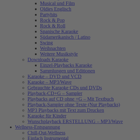
Musical und Film
Oldies Englisch
Partyhits
Rock & Pop
Rock & Roll
Spanische Karaoke
Südamerikanisch / Latino
Swing
Weihnachten
Weitere Musikstyle
Downloads Karaoke
Einzel-Playbacks Karaoke
Sammlungen und Editionen
Karaoke – DVD und VCD
Karaoke – MP3/Wave
Gebrauchte Karaoke CDs und DVDs
Playback-CD+G – Sampler
Playbacks auf CD ohne +G – Mit Textbuch
Playback-Sampler ohne Texte (Nur Playbacks)
MP3 Playbacks mit Text zum Drucken
Karaoke für Kinder
Wunschplayback ERSTELLUNG – MP3/Wave
Wellness-Entspannung
Chill-Out-Wellness
Einfach Instrumental