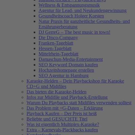
Wellness & Entspannungsmusik
Agentur für Lead- und Neukundengewinnung
Gesundheitscoach Holger Korsten
Natur Praxis für ganzheitliche Gesundheits- und
Ernährungeberatung
DJ GerreG – The best music in town!
Die Disco-Company
Franken-Tageblatt
Hessen-Tageblatt
Mittelrhein-Tageblatt
Damaschun-Media-Entertainment
SEO Keyword Domain kaufen
Hochzeitshomepage erstellen
SEO Agentur in Hamburg
Karaoke-Helden – Dein Playbackshop für Karaoke
CD+G und Midifiles
Das bieten die Karaoke-Helden
Infos zur Midifile und Playback-Erstellung
Warum Du Playbacks statt Midifiles verwenden solltest
Das Problem mit +G-Daten – Erklärung
Playback Kaufen – Der Preis ist heiß
Beliebte und GESUCHTE Titel
Was ist eigentlich Multiplex-Karaoke?
Extra – Karnevals-Plackbacks kaufen