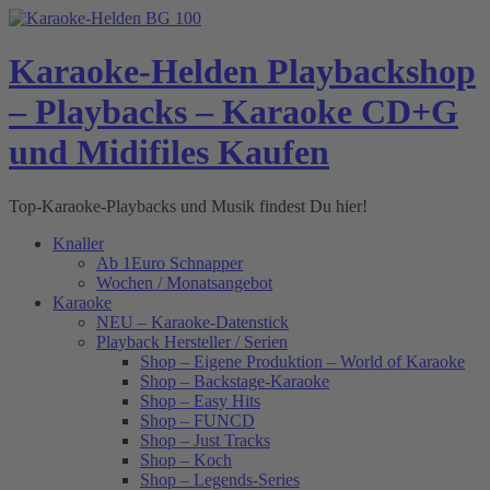
Skip
to
content
Karaoke-Helden Playbackshop
– Playbacks – Karaoke CD+G
und Midifiles Kaufen
Top-Karaoke-Playbacks und Musik findest Du hier!
Knaller
Ab 1Euro Schnapper
Wochen / Monatsangebot
Karaoke
NEU – Karaoke-Datenstick
Playback Hersteller / Serien
Shop – Eigene Produktion – World of Karaoke
Shop – Backstage-Karaoke
Shop – Easy Hits
Shop – FUNCD
Shop – Just Tracks
Shop – Koch
Shop – Legends-Series