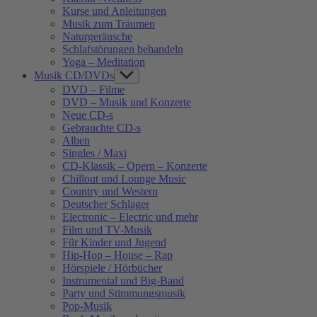
Kurse und Anleitungen
Musik zum Träumen
Naturgeräusche
Schlafstörungen behandeln
Yoga – Meditation
Musik CD/DVDs
Show
sub
DVD – Filme
menu
DVD – Musik und Konzerte
Neue CD-s
Gebrauchte CD-s
Alben
Singles / Maxi
CD-Klassik – Opern – Konzerte
Chillout und Lounge Music
Country und Western
Deutscher Schlager
Electronic – Electric und mehr
Film und TV-Musik
Für Kinder und Jugend
Hip-Hop – House – Rap
Hörspiele / Hörbücher
Instrumental und Big-Band
Party und Stimmungsmusik
Pop-Musik