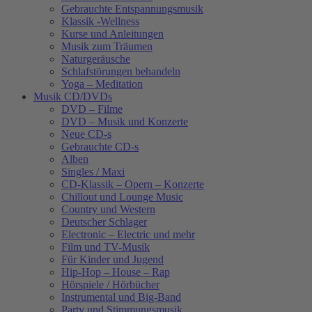
Gebrauchte Entspannungsmusik
Klassik -Wellness
Kurse und Anleitungen
Musik zum Träumen
Naturgeräusche
Schlafstörungen behandeln
Yoga – Meditation
Musik CD/DVDs
DVD – Filme
DVD – Musik und Konzerte
Neue CD-s
Gebrauchte CD-s
Alben
Singles / Maxi
CD-Klassik – Opern – Konzerte
Chillout und Lounge Music
Country und Western
Deutscher Schlager
Electronic – Electric und mehr
Film und TV-Musik
Für Kinder und Jugend
Hip-Hop – House – Rap
Hörspiele / Hörbücher
Instrumental und Big-Band
Party und Stimmungsmusik