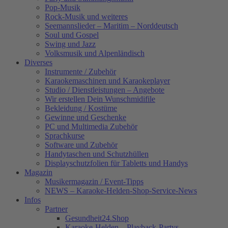
Pop-Musik
Rock-Musik und weiteres
Seemannslieder – Maritim – Norddeutsch
Soul und Gospel
Swing und Jazz
Volksmusik und Alpenländisch
Diverses
Instrumente / Zubehör
Karaokemaschinen und Karaokeplayer
Studio / Dienstleistungen – Angebote
Wir erstellen Dein Wunschmidifile
Bekleidung / Kostüme
Gewinne und Geschenke
PC und Multimedia Zubehör
Sprachkurse
Software und Zubehör
Handytaschen und Schutzhüllen
Displayschutzfolien für Tabletts und Handys
Magazin
Musikermagazin / Event-Tipps
NEWS – Karaoke-Helden-Shop-Service-News
Infos
Partner
Gesundheit24.Shop
Karaoke-Helden – Playback-Partys