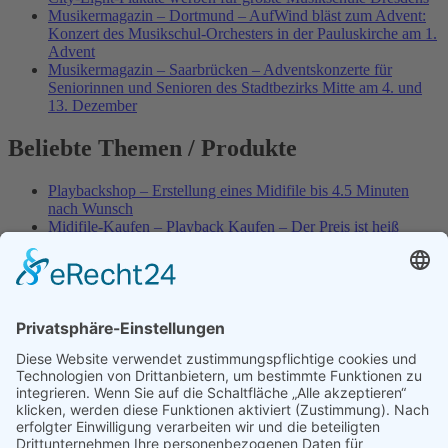
Musikermagazin – Dortmund – AufWind bläst zum Advent:
Konzert des Musikschul-Orchesters in der Pauluskirche am 1.
Advent
Musikermagazin – Saarbrücken – Adventskonzerte für
Seniorinnen und Senioren des Stadtbezirks Mitte am 4. und
13. Dezember
Beliebte Themen / Produkte
Playbackshop – Erstellung eines Midifile bis 4.5 Minuten
nach Wunsch
Midifile-Kaufen – Playback Kaufen – Der Preis ist heiß
Spezial – Karnevals-Plackbacks kaufen
Best of Karaoke – Roy Black – Playbacks – Absolute Rarität
World-of-Karaoke – Midifiles kaufen – Ich baue Dein
Playback
Karaoke-Helden – Was ist eigentlich Multiplex-Karaoke?
Playbackshop – Erstellung eines Wunschmidifile bis 3.5
Minuten
10 Spanische All-TIME Sommerhits als Karaoke-Playbacks –
Absolute Klassiker
Dein AKTUELLER Warenkorb
Playbackshop – Erstellung eines Wunschmidifile bis 3.0
Minuten