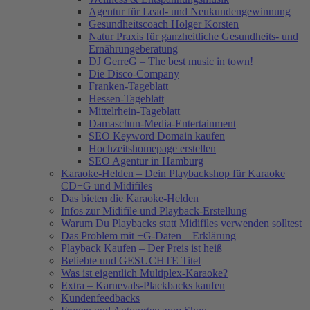
Agentur für Lead- und Neukundengewinnung
Gesundheitscoach Holger Korsten
Natur Praxis für ganzheitliche Gesundheits- und
Ernährungeberatung
DJ GerreG – The best music in town!
Die Disco-Company
Franken-Tageblatt
Hessen-Tageblatt
Mittelrhein-Tageblatt
Damaschun-Media-Entertainment
SEO Keyword Domain kaufen
Hochzeitshomepage erstellen
SEO Agentur in Hamburg
Karaoke-Helden – Dein Playbackshop für Karaoke
CD+G und Midifiles
Das bieten die Karaoke-Helden
Infos zur Midifile und Playback-Erstellung
Warum Du Playbacks statt Midifiles verwenden solltest
Das Problem mit +G-Daten – Erklärung
Playback Kaufen – Der Preis ist heiß
Beliebte und GESUCHTE Titel
Was ist eigentlich Multiplex-Karaoke?
Extra – Karnevals-Plackbacks kaufen
Kundenfeedbacks