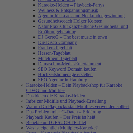
Karaoke-Helden – Playback-Partys
Wellness & Entspannungsmusik
Agentur für Lead- und Neukundengewinnung
Gesundheitscoach Holger Korsten
Natur Praxis für ganzheitliche Gesundheits- und
Ernährungeberatung
DJ GerreG – The best music in town!
Die Disco-Company
Franken-Tageblatt
Hessen-Tageblatt
Mittelrhein-Tageblatt
Damaschun-Media-Entertainment
SEO Keyword Domain kaufen
Hochzeitshomepage erstellen
SEO Agentur in Hamburg
Karaoke-Helden – Dein Playbackshop für Karaoke
CD+G und Midifiles
Das bieten die Karaoke-Helden
Infos zur Midifile und Playback-Erstellung
Warum Du Playbacks statt Midifiles verwenden solltest
Das Problem mit +G-Daten – Erklärung
Playback Kaufen – Der Preis ist heiß
Beliebte und GESUCHTE Titel
Was ist eigentlich Multiplex-Karaoke?