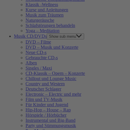
Klassik -Wellness
Kurse und Anleitungen
Musik zum Träumen
Naturgeräusche
Schlafstörungen behandeln
Yoga – Meditation
Musik CD/DVDs
Show sub menu
DVD – Filme
DVD – Musik und Konzerte
Neue CD-s
Gebrauchte CD-s
Alben
Singles / Maxi
CD-Klassik – Opern – Konzerte
Chillout und Lounge Music
Country und Western
Deutscher Schlager
Electronic – Electric und mehr
Film und TV-Musik
Für Kinder und Jugend
Hip-Hop – House – Rap
Hörspiele / Hörbücher
Instrumental und Big-Band
Party und Stimmungsmusik