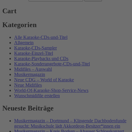
Cart
Kategorien
Alle Karaoke-CDs-und-Titel
Allgemein
Karaoke-CDs-Sampler
Karaoke-Einzel-Titel
Karaoke-Playbacks und CDs
Karaoke-Sonderangebote-CDs-und-Titel
Midifiles – Auswahl
Musikermagazin
Neue CDG – World of Karaoke
Neue Midifiles
World-Of-Karaoke-Shop-Service-News
Wunschmidifile erstellen
Neueste Beiträge
Musikermagazin – Dortmund – Klingende Dachbodenfunde
gesucht: Musikschule lädt Akkordeon-Besitzer*innen ein
Musikermagazin – Kreis Borken – Ahauser Schlosskonzert