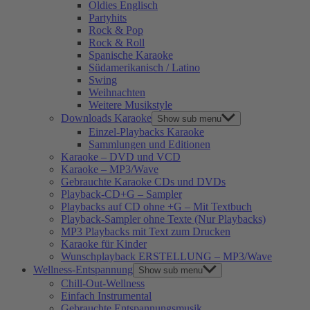
Oldies Englisch
Partyhits
Rock & Pop
Rock & Roll
Spanische Karaoke
Südamerikanisch / Latino
Swing
Weihnachten
Weitere Musikstyle
Downloads Karaoke
Show sub menu
Einzel-Playbacks Karaoke
Sammlungen und Editionen
Karaoke – DVD und VCD
Karaoke – MP3/Wave
Gebrauchte Karaoke CDs und DVDs
Playback-CD+G – Sampler
Playbacks auf CD ohne +G – Mit Textbuch
Playback-Sampler ohne Texte (Nur Playbacks)
MP3 Playbacks mit Text zum Drucken
Karaoke für Kinder
Wunschplayback ERSTELLUNG – MP3/Wave
Wellness-Entspannung
Show sub menu
Chill-Out-Wellness
Einfach Instrumental
Gebrauchte Entspannungsmusik