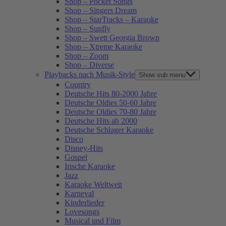
Shop – Pocket Songs
Shop – Singers Dream
Shop – StarTracks – Karaoke
Shop – Sunfly
Shop – Swett Georgia Brown
Shop – Xtreme Karaoke
Shop – Zoom
Shop – Diverse
Playbacks nach Musik-Style
Show sub menu
Country
Deutsche Hits 80-2000 Jahre
Deutsche Oldies 50-60 Jahre
Deutsche Oldies 70-80 Jahre
Deutsche Hits ab 2000
Deutsche Schlager Karaoke
Disco
Disney-Hits
Gospel
Irische Karaoke
Jazz
Karaoke Weltweit
Karneval
Kinderlieder
Lovesongs
Musical und Film