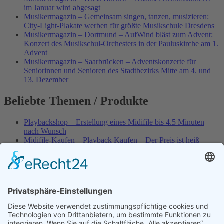
im Januar wird abgesagt
Musikermagazin – Gemeinsam singen, tanzen, musizieren:
City-Light-Plakate werben für größte Musikschule Dresdens
Musikermagazin – Dortmund – AufWind bläst zum Advent:
Konzert des Musikschul-Orchesters in der Pauluskirche am 1.
Advent
Musikermagazin – Saarbrücken – Adventskonzerte für
Seniorinnen und Senioren des Stadtbezirks Mitte am 4. und
13. Dezember
Beliebte Themen / Produkte
Playbackshop – Erstellung eines Midifile bis 4.5 Minuten
nach Wunsch
Midifile-Kaufen – Playback Kaufen – Der Preis ist heiß
Spezial – Karnevals-Plackbacks kaufen
Best of Karaoke – Roy Black – Playbacks – Absolute Rarität
World-of-Karaoke – Midifiles kaufen – Ich baue Dein
Playback
Karaoke-Helden – Was ist eigentlich Multiplex-Karaoke?
Playbackshop – Erstellung eines Wunschmidifile bis 3.5
Minuten
10 Spanische All-TIME Sommerhits als Karaoke-Playbacks –
Absolute Klassiker