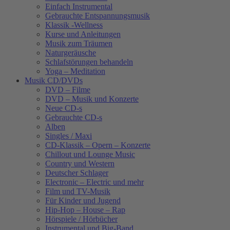
Einfach Instrumental
Gebrauchte Entspannungsmusik
Klassik -Wellness
Kurse und Anleitungen
Musik zum Träumen
Naturgeräusche
Schlafstörungen behandeln
Yoga – Meditation
Musik CD/DVDs
DVD – Filme
DVD – Musik und Konzerte
Neue CD-s
Gebrauchte CD-s
Alben
Singles / Maxi
CD-Klassik – Opern – Konzerte
Chillout und Lounge Music
Country und Western
Deutscher Schlager
Electronic – Electric und mehr
Film und TV-Musik
Für Kinder und Jugend
Hip-Hop – House – Rap
Hörspiele / Hörbücher
Instrumental und Big-Band