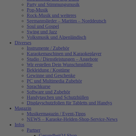
Party und Stimmungsmusik
Pop-Musik
Rock-Musik und weiteres
Seemannslieder – Maritim – Norddeutsch
Soul und Gospel
Swing und Jazz
Volksmusik und Alpenländisch
Diverses
Instrumente / Zubehör
Karaokemaschinen und Karaokeplayer
Studio / Dienstleistungen – Angebote
Wir erstellen Dein Wunschmidifile
Bekleidung / Kostüme
Gewinne und Geschenke
PC und Multimedia Zubehör
Sprachkurse
Software und Zubehör
Handytaschen und Schutzhüllen
Displayschutzfolien für Tabletts und Handys
Magazin
Musikermagazin / Event-Tipps
NEWS – Karaoke-Helden-Shop-Service-News
Infos
Partner
Gesundheit24.Shop