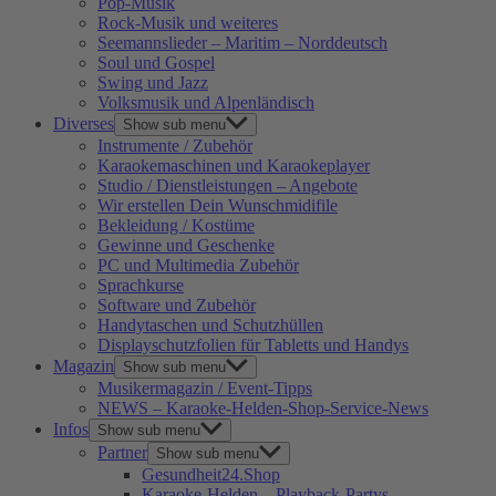
Pop-Musik
Rock-Musik und weiteres
Seemannslieder – Maritim – Norddeutsch
Soul und Gospel
Swing und Jazz
Volksmusik und Alpenländisch
Diverses
Show sub menu
Instrumente / Zubehör
Karaokemaschinen und Karaokeplayer
Studio / Dienstleistungen – Angebote
Wir erstellen Dein Wunschmidifile
Bekleidung / Kostüme
Gewinne und Geschenke
PC und Multimedia Zubehör
Sprachkurse
Software und Zubehör
Handytaschen und Schutzhüllen
Displayschutzfolien für Tabletts und Handys
Magazin
Show sub menu
Musikermagazin / Event-Tipps
NEWS – Karaoke-Helden-Shop-Service-News
Infos
Show sub menu
Partner
Show sub menu
Gesundheit24.Shop
Karaoke-Helden – Playback-Partys