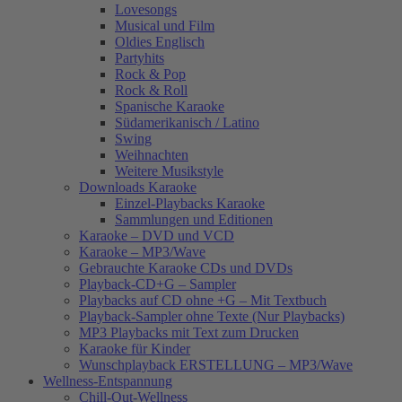
Lovesongs
Musical und Film
Oldies Englisch
Partyhits
Rock & Pop
Rock & Roll
Spanische Karaoke
Südamerikanisch / Latino
Swing
Weihnachten
Weitere Musikstyle
Downloads Karaoke
Einzel-Playbacks Karaoke
Sammlungen und Editionen
Karaoke – DVD und VCD
Karaoke – MP3/Wave
Gebrauchte Karaoke CDs und DVDs
Playback-CD+G – Sampler
Playbacks auf CD ohne +G – Mit Textbuch
Playback-Sampler ohne Texte (Nur Playbacks)
MP3 Playbacks mit Text zum Drucken
Karaoke für Kinder
Wunschplayback ERSTELLUNG – MP3/Wave
Wellness-Entspannung
Chill-Out-Wellness