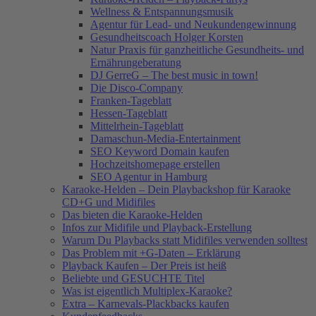
Wellness & Entspannungsmusik
Agentur für Lead- und Neukundengewinnung
Gesundheitscoach Holger Korsten
Natur Praxis für ganzheitliche Gesundheits- und
Ernährungeberatung
DJ GerreG – The best music in town!
Die Disco-Company
Franken-Tageblatt
Hessen-Tageblatt
Mittelrhein-Tageblatt
Damaschun-Media-Entertainment
SEO Keyword Domain kaufen
Hochzeitshomepage erstellen
SEO Agentur in Hamburg
Karaoke-Helden – Dein Playbackshop für Karaoke
CD+G und Midifiles
Das bieten die Karaoke-Helden
Infos zur Midifile und Playback-Erstellung
Warum Du Playbacks statt Midifiles verwenden solltest
Das Problem mit +G-Daten – Erklärung
Playback Kaufen – Der Preis ist heiß
Beliebte und GESUCHTE Titel
Was ist eigentlich Multiplex-Karaoke?
Extra – Karnevals-Plackbacks kaufen