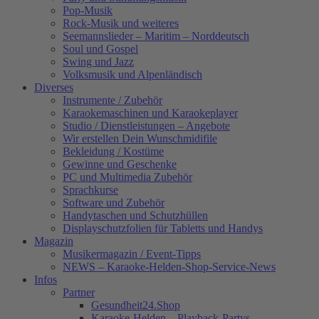
Pop-Musik
Rock-Musik und weiteres
Seemannslieder – Maritim – Norddeutsch
Soul und Gospel
Swing und Jazz
Volksmusik und Alpenländisch
Diverses
Instrumente / Zubehör
Karaokemaschinen und Karaokeplayer
Studio / Dienstleistungen – Angebote
Wir erstellen Dein Wunschmidifile
Bekleidung / Kostüme
Gewinne und Geschenke
PC und Multimedia Zubehör
Sprachkurse
Software und Zubehör
Handytaschen und Schutzhüllen
Displayschutzfolien für Tabletts und Handys
Magazin
Musikermagazin / Event-Tipps
NEWS – Karaoke-Helden-Shop-Service-News
Infos
Partner
Gesundheit24.Shop
Karaoke-Helden – Playback-Partys