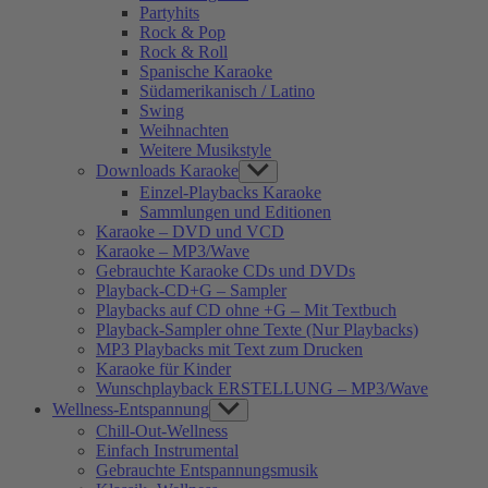
Partyhits
Rock & Pop
Rock & Roll
Spanische Karaoke
Südamerikanisch / Latino
Swing
Weihnachten
Weitere Musikstyle
Downloads Karaoke
Show
sub
Einzel-Playbacks Karaoke
menu
Sammlungen und Editionen
Karaoke – DVD und VCD
Karaoke – MP3/Wave
Gebrauchte Karaoke CDs und DVDs
Playback-CD+G – Sampler
Playbacks auf CD ohne +G – Mit Textbuch
Playback-Sampler ohne Texte (Nur Playbacks)
MP3 Playbacks mit Text zum Drucken
Karaoke für Kinder
Wunschplayback ERSTELLUNG – MP3/Wave
Wellness-Entspannung
Show
sub
Chill-Out-Wellness
menu
Einfach Instrumental
Gebrauchte Entspannungsmusik