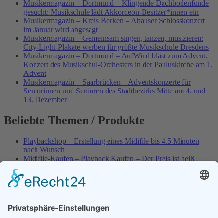
Musikermagazin – Dortmund – Klingende Dachbodenfunde
gesucht: Musikschule lädt Akkordeon-Besitzer*innen ein
Musikermagazin – Kreis Borken – Ahauser Schlosskonzert
im Januar wird abgesagt
Musikermagazin – Gemeinsam singen, tanzen, musizieren:
City-Light-Plakate werben für größte Musikschule Dresdens
Musikermagazin – Dortmund – AufWind bläst zum Advent:
Konzert des Musikschul-Orchesters in der Pauluskirche am 1.
Advent
Musikermagazin – Saarbrücken – Adventskonzerte für
Seniorinnen und Senioren des Stadtbezirks Mitte am 4. und
13. Dezember
Beliebte Themen / Produkte
Playbackshop – Erstellung eines Midifile bis 4.5 Minuten
nach Wunsch
Midifile-Kaufen – Playback Kaufen – Der Preis ist heiß
Spezial – Karnevals-Plackbacks kaufen
Best of Karaoke – Roy Black – Playbacks – Absolute Rarität
World-of-Karaoke – Midifiles kaufen – Ich baue Dein
Playback
Karaoke-Helden – Was ist eigentlich Multiplex-Karaoke?
Playbackshop – Erstellung eines Wunschmidifile bis 3.5