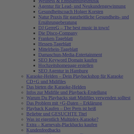
Wellness & Entspannungsmusik
Agentur für Lead- und Neukundengewinnung
Gesundheitscoach Holger Korsten
Natur Praxis für ganzheitliche Gesundheits- und
Ernährungeberatung
DJ GerreG – The best music in town!
Die Disco-Company
Franken-Tageblatt
Hessen-Tageblatt
Mittelrhein-Tageblatt
Damaschun-Media-Entertainment
SEO Keyword Domain kaufen
Hochzeitshomepage erstellen
SEO Agentur in Hamburg
Karaoke-Helden – Dein Playbackshop für Karaoke
CD+G und Midifiles
Das bieten die Karaoke-Helden
Infos zur Midifile und Playback-Erstellung
Warum Du Playbacks statt Midifiles verwenden solltest
Das Problem mit +G-Daten – Erklärung
Playback Kaufen – Der Preis ist heiß
Beliebte und GESUCHTE Titel
Was ist eigentlich Multiplex-Karaoke?
Extra – Karnevals-Plackbacks kaufen
Kundenfeedbacks