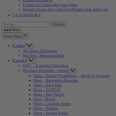
Kundenfeedbacks
Fragen und Antworten zum Shop
Warum ich bei den Güte-Zertifikaten nicht dabei bin
0 Artikel
0,00 €
Suchen
nach:
Menu
Close Menu
Knaller
Show
sub
Ab 1Euro Schnapper
menu
Wochen / Monatsangebot
Karaoke
Show
sub
NEU – Karaoke-Datenstick
menu
Playback Hersteller / Serien
Show
sub
Shop – Eigene Produktion – World of Karaoke
menu
Shop – Backstage-Karaoke
Shop – Easy Hits
Shop – FUNCD
Shop – Just Tracks
Shop – Koch
Shop – Legends-Series
Shop – Nutech
Shop – Pocket Songs