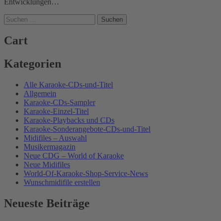
Entwicklungen…
Suchen
nach:
Cart
Kategorien
Alle Karaoke-CDs-und-Titel
Allgemein
Karaoke-CDs-Sampler
Karaoke-Einzel-Titel
Karaoke-Playbacks und CDs
Karaoke-Sonderangebote-CDs-und-Titel
Midifiles – Auswahl
Musikermagazin
Neue CDG – World of Karaoke
Neue Midifiles
World-Of-Karaoke-Shop-Service-News
Wunschmidifile erstellen
Neueste Beiträge