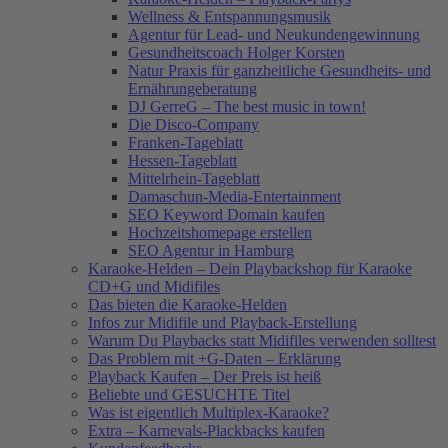
Wellness & Entspannungsmusik
Agentur für Lead- und Neukundengewinnung
Gesundheitscoach Holger Korsten
Natur Praxis für ganzheitliche Gesundheits- und
Ernährungeberatung
DJ GerreG – The best music in town!
Die Disco-Company
Franken-Tageblatt
Hessen-Tageblatt
Mittelrhein-Tageblatt
Damaschun-Media-Entertainment
SEO Keyword Domain kaufen
Hochzeitshomepage erstellen
SEO Agentur in Hamburg
Karaoke-Helden – Dein Playbackshop für Karaoke
CD+G und Midifiles
Das bieten die Karaoke-Helden
Infos zur Midifile und Playback-Erstellung
Warum Du Playbacks statt Midifiles verwenden solltest
Das Problem mit +G-Daten – Erklärung
Playback Kaufen – Der Preis ist heiß
Beliebte und GESUCHTE Titel
Was ist eigentlich Multiplex-Karaoke?
Extra – Karnevals-Plackbacks kaufen