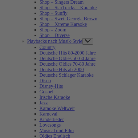
Shop – Singers Dream
Shop – StarTracks – Karaoke
Shop – Sunfly
Shop – Swett Georgia Brown
Shop – Xtreme Karaoke
Shop – Zoom
Shop – Diverse
Playbacks nach Musik-Style
Show
sub
Country
menu
Deutsche Hits 80-2000 Jahre
Deutsche Oldies 50-60 Jahre
Deutsche Oldies 70-80 Jahre
Deutsche Hits ab 2000
Deutsche Schlager Karaoke
Disco
Disney-Hits
Gospel
Irische Karaoke
Jazz
Karaoke Weltweit
Karneval
Kinderlieder
Lovesongs
Musical und Film
Oldies Englisch