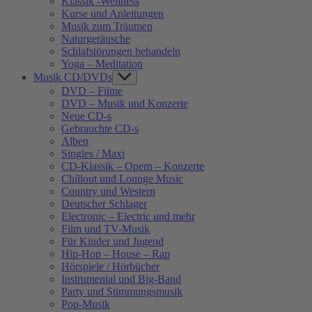
Klassik -Wellness
Kurse und Anleitungen
Musik zum Träumen
Naturgeräusche
Schlafstörungen behandeln
Yoga – Meditation
Musik CD/DVDs
Show
sub
DVD – Filme
menu
DVD – Musik und Konzerte
Neue CD-s
Gebrauchte CD-s
Alben
Singles / Maxi
CD-Klassik – Opern – Konzerte
Chillout und Lounge Music
Country und Western
Deutscher Schlager
Electronic – Electric und mehr
Film und TV-Musik
Für Kinder und Jugend
Hip-Hop – House – Rap
Hörspiele / Hörbücher
Instrumental und Big-Band
Party und Stimmungsmusik
Pop-Musik