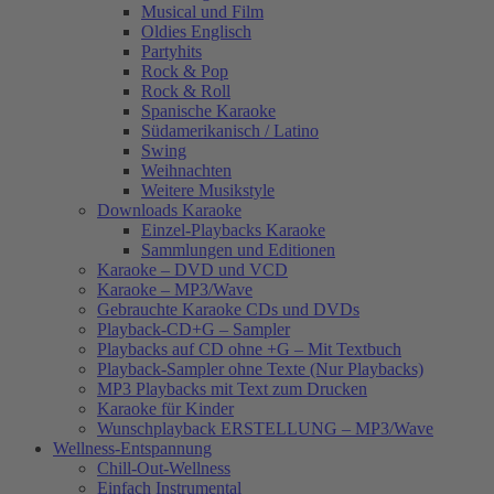
Musical und Film
Oldies Englisch
Partyhits
Rock & Pop
Rock & Roll
Spanische Karaoke
Südamerikanisch / Latino
Swing
Weihnachten
Weitere Musikstyle
Downloads Karaoke
Einzel-Playbacks Karaoke
Sammlungen und Editionen
Karaoke – DVD und VCD
Karaoke – MP3/Wave
Gebrauchte Karaoke CDs und DVDs
Playback-CD+G – Sampler
Playbacks auf CD ohne +G – Mit Textbuch
Playback-Sampler ohne Texte (Nur Playbacks)
MP3 Playbacks mit Text zum Drucken
Karaoke für Kinder
Wunschplayback ERSTELLUNG – MP3/Wave
Wellness-Entspannung
Chill-Out-Wellness
Einfach Instrumental