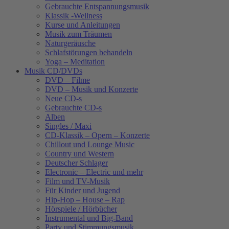
Gebrauchte Entspannungsmusik
Klassik -Wellness
Kurse und Anleitungen
Musik zum Träumen
Naturgeräusche
Schlafstörungen behandeln
Yoga – Meditation
Musik CD/DVDs
DVD – Filme
DVD – Musik und Konzerte
Neue CD-s
Gebrauchte CD-s
Alben
Singles / Maxi
CD-Klassik – Opern – Konzerte
Chillout und Lounge Music
Country und Western
Deutscher Schlager
Electronic – Electric und mehr
Film und TV-Musik
Für Kinder und Jugend
Hip-Hop – House – Rap
Hörspiele / Hörbücher
Instrumental und Big-Band
Party und Stimmungsmusik