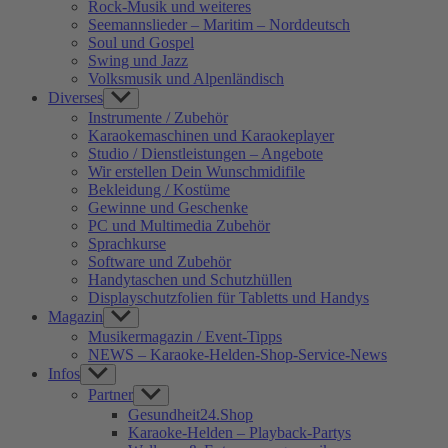
Rock-Musik und weiteres
Seemannslieder – Maritim – Norddeutsch
Soul und Gospel
Swing und Jazz
Volksmusik und Alpenländisch
Diverses
Show
sub
Instrumente / Zubehör
menu
Karaokemaschinen und Karaokeplayer
Studio / Dienstleistungen – Angebote
Wir erstellen Dein Wunschmidifile
Bekleidung / Kostüme
Gewinne und Geschenke
PC und Multimedia Zubehör
Sprachkurse
Software und Zubehör
Handytaschen und Schutzhüllen
Displayschutzfolien für Tabletts und Handys
Magazin
Show
sub
Musikermagazin / Event-Tipps
menu
NEWS – Karaoke-Helden-Shop-Service-News
Infos
Show
sub
Partner
Show
menu
sub
Gesundheit24.Shop
menu
Karaoke-Helden – Playback-Partys