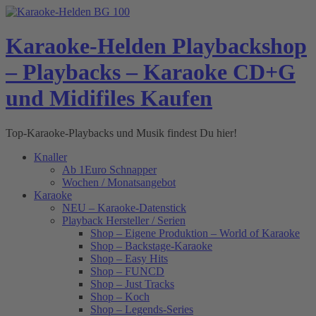
Skip
to
content
Karaoke-Helden Playbackshop
– Playbacks – Karaoke CD+G
und Midifiles Kaufen
Top-Karaoke-Playbacks und Musik findest Du hier!
Knaller
Ab 1Euro Schnapper
Wochen / Monatsangebot
Karaoke
NEU – Karaoke-Datenstick
Playback Hersteller / Serien
Shop – Eigene Produktion – World of Karaoke
Shop – Backstage-Karaoke
Shop – Easy Hits
Shop – FUNCD
Shop – Just Tracks
Shop – Koch
Shop – Legends-Series