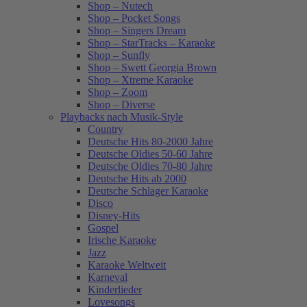
Shop – Nutech
Shop – Pocket Songs
Shop – Singers Dream
Shop – StarTracks – Karaoke
Shop – Sunfly
Shop – Swett Georgia Brown
Shop – Xtreme Karaoke
Shop – Zoom
Shop – Diverse
Playbacks nach Musik-Style
Country
Deutsche Hits 80-2000 Jahre
Deutsche Oldies 50-60 Jahre
Deutsche Oldies 70-80 Jahre
Deutsche Hits ab 2000
Deutsche Schlager Karaoke
Disco
Disney-Hits
Gospel
Irische Karaoke
Jazz
Karaoke Weltweit
Karneval
Kinderlieder
Lovesongs