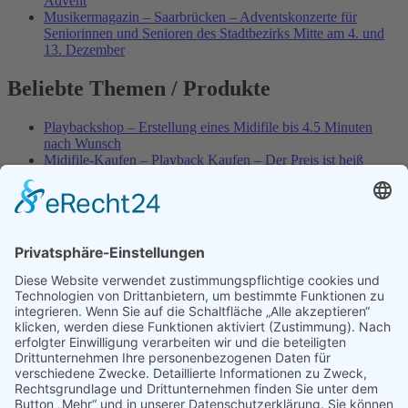
Advent
Musikermagazin – Saarbrücken – Adventskonzerte für
Seniorinnen und Senioren des Stadtbezirks Mitte am 4. und
13. Dezember
Beliebte Themen / Produkte
Playbackshop – Erstellung eines Midifile bis 4.5 Minuten
nach Wunsch
Midifile-Kaufen – Playback Kaufen – Der Preis ist heiß
Spezial – Karnevals-Plackbacks kaufen
Best of Karaoke – Roy Black – Playbacks – Absolute Rarität
World-of-Karaoke – Midifiles kaufen – Ich baue Dein
Playback
Karaoke-Helden – Was ist eigentlich Multiplex-Karaoke?
Playbackshop – Erstellung eines Wunschmidifile bis 3.5
Minuten
10 Spanische All-TIME Sommerhits als Karaoke-Playbacks –
Absolute Klassiker
Playbackshop – Erstellung eines Wunschmidifile bis 3.0
Minuten
Dein AKTUELLER Warenkorb
Versandkosten
Widerruf