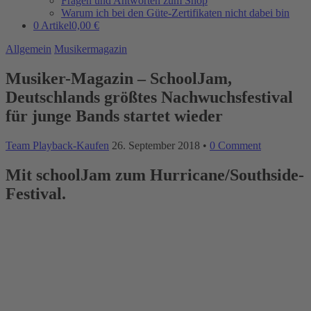
Fragen und Antworten zum Shop
Warum ich bei den Güte-Zertifikaten nicht dabei bin
0 Artikel
0,00 €
Allgemein
Musikermagazin
Musiker-Magazin – SchoolJam,
Deutschlands größtes Nachwuchsfestival
für junge Bands startet wieder
Team Playback-Kaufen
26. September 2018
•
0 Comment
Mit schoolJam zum Hurricane/Southside-
Festival.