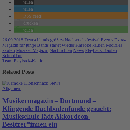
teilen
teilen
RSS-feed
drucken
teilen
26.09.2018
Deutschlands größtes Nachwuchsfestival
Events
Extra-
Magazin
für junge Bands startet wieder
Karaoke kaufen
Midifiles
kaufen
Musiker-Magazin
Nachrichten
News
Playback-Kaufen
SchoolJam
Team Playback-Kaufen
Related Posts
Allgemein
Musikermagazin – Dortmund –
Klingende Dachbodenfunde gesucht:
Musikschule lädt Akkordeon-
Besitzer*innen ein