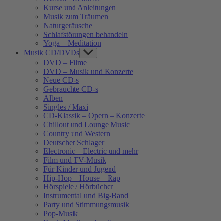
Kurse und Anleitungen
Musik zum Träumen
Naturgeräusche
Schlafstörungen behandeln
Yoga – Meditation
Musik CD/DVDs
Show
sub
DVD – Filme
menu
DVD – Musik und Konzerte
Neue CD-s
Gebrauchte CD-s
Alben
Singles / Maxi
CD-Klassik – Opern – Konzerte
Chillout und Lounge Music
Country und Western
Deutscher Schlager
Electronic – Electric und mehr
Film und TV-Musik
Für Kinder und Jugend
Hip-Hop – House – Rap
Hörspiele / Hörbücher
Instrumental und Big-Band
Party und Stimmungsmusik
Pop-Musik