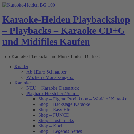
Skip
to
content
Karaoke-Helden Playbackshop
– Playbacks – Karaoke CD+G
und Midifiles Kaufen
Top-Karaoke-Playbacks und Musik findest Du hier!
Knaller
Ab 1Euro Schnapper
Wochen / Monatsangebot
Karaoke
NEU – Karaoke-Datenstick
Playback Hersteller / Serien
Shop – Eigene Produktion – World of Karaoke
Shop – Backstage-Karaoke
Shop – Easy Hits
Shop – FUNCD
Shop – Just Tracks
Shop – Koch
Shop – Legends-Series