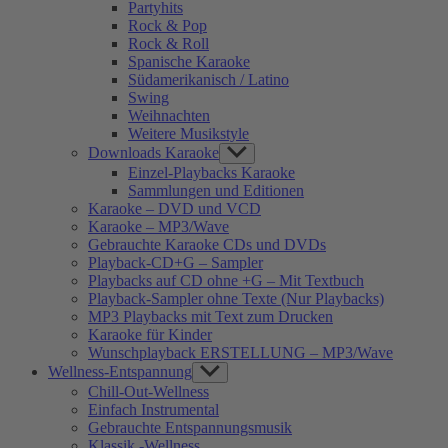
Partyhits
Rock & Pop
Rock & Roll
Spanische Karaoke
Südamerikanisch / Latino
Swing
Weihnachten
Weitere Musikstyle
Downloads Karaoke
Show
sub
Einzel-Playbacks Karaoke
menu
Sammlungen und Editionen
Karaoke – DVD und VCD
Karaoke – MP3/Wave
Gebrauchte Karaoke CDs und DVDs
Playback-CD+G – Sampler
Playbacks auf CD ohne +G – Mit Textbuch
Playback-Sampler ohne Texte (Nur Playbacks)
MP3 Playbacks mit Text zum Drucken
Karaoke für Kinder
Wunschplayback ERSTELLUNG – MP3/Wave
Wellness-Entspannung
Show
sub
Chill-Out-Wellness
menu
Einfach Instrumental
Gebrauchte Entspannungsmusik
Klassik -Wellness