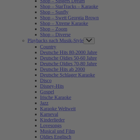
Shop – Singers Dream
Shop – StarTracks – Karaoke
Shop – Sunfly
Shop – Swett Georgia Brown
Shop – Xtreme Karaoke
Shop – Zoom
Shop – Diverse
Playbacks nach Musik-Style
Show
sub
Country
menu
Deutsche Hits 80-2000 Jahre
Deutsche Oldies 50-60 Jahre
Deutsche Oldies 70-80 Jahre
Deutsche Hits ab 2000
Deutsche Schlager Karaoke
Disco
Disney-Hits
Gospel
Irische Karaoke
Jazz
Karaoke Weltweit
Karneval
Kinderlieder
Lovesongs
Musical und Film
Oldies Englisch