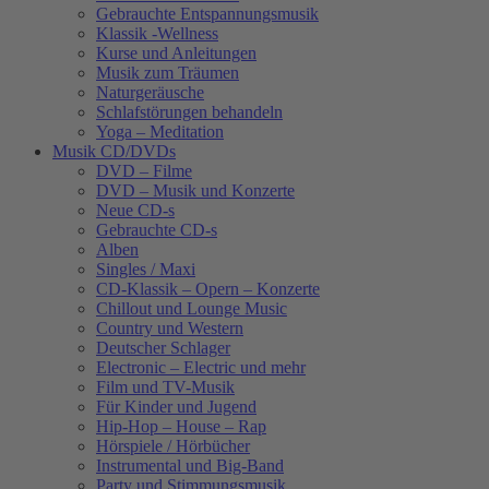
Gebrauchte Entspannungsmusik
Klassik -Wellness
Kurse und Anleitungen
Musik zum Träumen
Naturgeräusche
Schlafstörungen behandeln
Yoga – Meditation
Musik CD/DVDs
DVD – Filme
DVD – Musik und Konzerte
Neue CD-s
Gebrauchte CD-s
Alben
Singles / Maxi
CD-Klassik – Opern – Konzerte
Chillout und Lounge Music
Country und Western
Deutscher Schlager
Electronic – Electric und mehr
Film und TV-Musik
Für Kinder und Jugend
Hip-Hop – House – Rap
Hörspiele / Hörbücher
Instrumental und Big-Band
Party und Stimmungsmusik