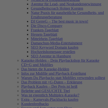
Agentur für Lead- und Neukundengewinnung
Gesundheitscoach Holger Korsten
Natur Praxis für ganzheitliche Gesundheits- und
Ernährungeberatung
DJ GerreG – The best music in town!
Die Disco-Company
Franken-Tageblatt
Hessen-Tageblatt
Mittelrhein-Tageblatt
Damaschun-Media-Entertainment
SEO Keyword Domain kaufen
Hochzeitshomepage erstellen
SEO Agentur in Hamburg
Karaoke-Helden – Dein Playbackshop für Karaoke
CD+G und Midifiles
Das bieten die Karaoke-Helden
Infos zur Midifile und Playback-Erstellung
Warum Du Playbacks statt Midifiles verwenden solltest
Das Problem mit +G-Daten – Erklärung
Playback Kaufen – Der Preis ist heiß
Beliebte und GESUCHTE Titel
Was ist eigentlich Multiplex-Karaoke?
Extra – Karnevals-Plackbacks kaufen
Kundenfeedbacks