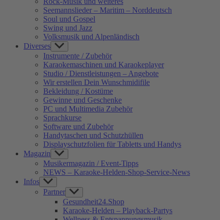
Rock-Musik und weiteres
Seemannslieder – Maritim – Norddeutsch
Soul und Gospel
Swing und Jazz
Volksmusik und Alpenländisch
Diverses
Show
sub
Instrumente / Zubehör
menu
Karaokemaschinen und Karaokeplayer
Studio / Dienstleistungen – Angebote
Wir erstellen Dein Wunschmidifile
Bekleidung / Kostüme
Gewinne und Geschenke
PC und Multimedia Zubehör
Sprachkurse
Software und Zubehör
Handytaschen und Schutzhüllen
Displayschutzfolien für Tabletts und Handys
Magazin
Show
sub
Musikermagazin / Event-Tipps
menu
NEWS – Karaoke-Helden-Shop-Service-News
Infos
Show
sub
Partner
Show
menu
sub
Gesundheit24.Shop
menu
Karaoke-Helden – Playback-Partys
Wellness & Entspannungsmusik