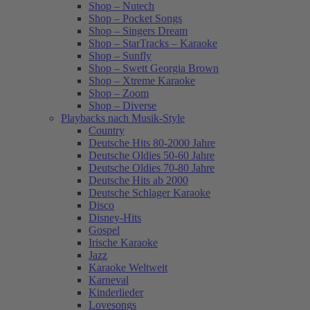
Shop – Nutech
Shop – Pocket Songs
Shop – Singers Dream
Shop – StarTracks – Karaoke
Shop – Sunfly
Shop – Swett Georgia Brown
Shop – Xtreme Karaoke
Shop – Zoom
Shop – Diverse
Playbacks nach Musik-Style
Country
Deutsche Hits 80-2000 Jahre
Deutsche Oldies 50-60 Jahre
Deutsche Oldies 70-80 Jahre
Deutsche Hits ab 2000
Deutsche Schlager Karaoke
Disco
Disney-Hits
Gospel
Irische Karaoke
Jazz
Karaoke Weltweit
Karneval
Kinderlieder
Lovesongs