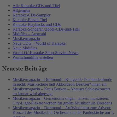
Alle Karaoke-CDs-und-Titel
Allgemein
Karaoke-CDs-Sampler
Karaoke-Einzel-Titel
Karaoke-Playbacks und CDs
Karaoke-Sonderangebote-CDs-und-Titel
Midifiles – Auswahl
Musikermagazin
Neue CDG – World of Karaoke
Neue Midifiles
World-Of-Karaoke-Shop-Service-News
Wunschmidifile erstellen
Neueste Beiträge
Musikermagazin – Dortmund – Klingende Dachbodenfunde
gesucht: Musikschule lädt Akkordeon-Besitzer*innen ein
Musikermagazin – Kreis Borken – Ahauser Schlosskonzert
im Januar wird abgesagt
Musikermagazin – Gemeinsam singen, tanzen, musizieren:
City-Light-Plakate werben für größte Musikschule Dresdens
Musikermagazin – Dortmund – AufWind bläst zum Advent:
Konzert des Musikschul-Orchesters in der Pauluskirche am 1.