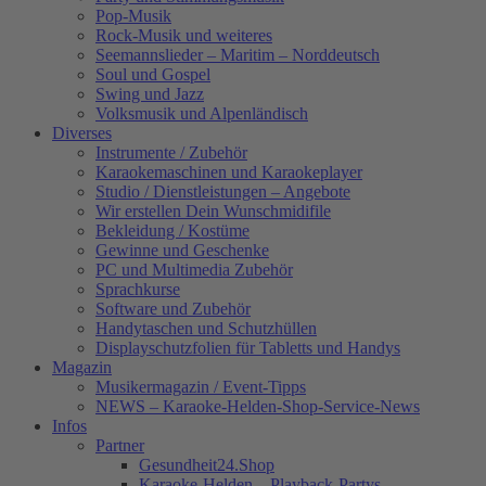
Pop-Musik
Rock-Musik und weiteres
Seemannslieder – Maritim – Norddeutsch
Soul und Gospel
Swing und Jazz
Volksmusik und Alpenländisch
Diverses
Instrumente / Zubehör
Karaokemaschinen und Karaokeplayer
Studio / Dienstleistungen – Angebote
Wir erstellen Dein Wunschmidifile
Bekleidung / Kostüme
Gewinne und Geschenke
PC und Multimedia Zubehör
Sprachkurse
Software und Zubehör
Handytaschen und Schutzhüllen
Displayschutzfolien für Tabletts und Handys
Magazin
Musikermagazin / Event-Tipps
NEWS – Karaoke-Helden-Shop-Service-News
Infos
Partner
Gesundheit24.Shop
Karaoke-Helden – Playback-Partys