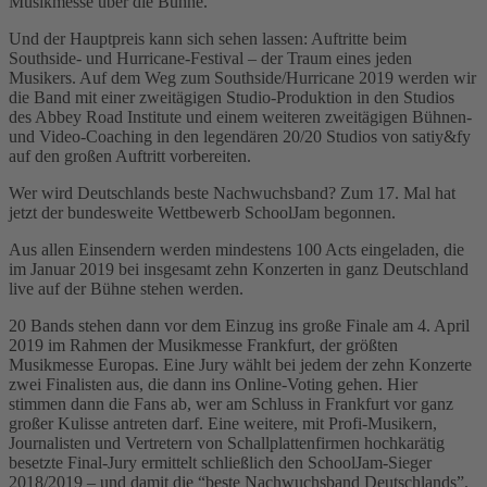
Musikmesse über die Bühne.
Und der Hauptpreis kann sich sehen lassen: Auftritte beim
Southside- und Hurricane-Festival – der Traum eines jeden
Musikers. Auf dem Weg zum Southside/Hurricane 2019 werden wir
die Band mit einer zweitägigen Studio-Produktion in den Studios
des Abbey Road Institute und einem weiteren zweitägigen Bühnen-
und Video-Coaching in den legendären 20/20 Studios von satiy&fy
auf den großen Auftritt vorbereiten.
Wer wird Deutschlands beste Nachwuchsband? Zum 17. Mal hat
jetzt der bundesweite Wettbewerb SchoolJam begonnen.
Aus allen Einsendern werden mindestens 100 Acts eingeladen, die
im Januar 2019 bei insgesamt zehn Konzerten in ganz Deutschland
live auf der Bühne stehen werden.
20 Bands stehen dann vor dem Einzug ins große Finale am 4. April
2019 im Rahmen der Musikmesse Frankfurt, der größten
Musikmesse Europas. Eine Jury wählt bei jedem der zehn Konzerte
zwei Finalisten aus, die dann ins Online-Voting gehen. Hier
stimmen dann die Fans ab, wer am Schluss in Frankfurt vor ganz
großer Kulisse antreten darf. Eine weitere, mit Profi-Musikern,
Journalisten und Vertretern von Schallplattenfirmen hochkarätig
besetzte Final-Jury ermittelt schließlich den SchoolJam-Sieger
2018/2019 – und damit die “beste Nachwuchsband Deutschlands”.