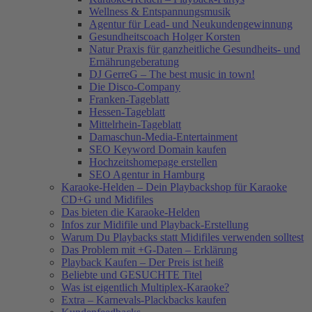
Wellness & Entspannungsmusik
Agentur für Lead- und Neukundengewinnung
Gesundheitscoach Holger Korsten
Natur Praxis für ganzheitliche Gesundheits- und
Ernährungeberatung
DJ GerreG – The best music in town!
Die Disco-Company
Franken-Tageblatt
Hessen-Tageblatt
Mittelrhein-Tageblatt
Damaschun-Media-Entertainment
SEO Keyword Domain kaufen
Hochzeitshomepage erstellen
SEO Agentur in Hamburg
Karaoke-Helden – Dein Playbackshop für Karaoke
CD+G und Midifiles
Das bieten die Karaoke-Helden
Infos zur Midifile und Playback-Erstellung
Warum Du Playbacks statt Midifiles verwenden solltest
Das Problem mit +G-Daten – Erklärung
Playback Kaufen – Der Preis ist heiß
Beliebte und GESUCHTE Titel
Was ist eigentlich Multiplex-Karaoke?
Extra – Karnevals-Plackbacks kaufen