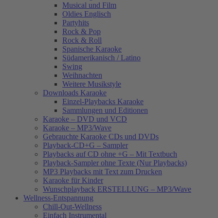
Musical und Film
Oldies Englisch
Partyhits
Rock & Pop
Rock & Roll
Spanische Karaoke
Südamerikanisch / Latino
Swing
Weihnachten
Weitere Musikstyle
Downloads Karaoke
Einzel-Playbacks Karaoke
Sammlungen und Editionen
Karaoke – DVD und VCD
Karaoke – MP3/Wave
Gebrauchte Karaoke CDs und DVDs
Playback-CD+G – Sampler
Playbacks auf CD ohne +G – Mit Textbuch
Playback-Sampler ohne Texte (Nur Playbacks)
MP3 Playbacks mit Text zum Drucken
Karaoke für Kinder
Wunschplayback ERSTELLUNG – MP3/Wave
Wellness-Entspannung
Chill-Out-Wellness
Einfach Instrumental