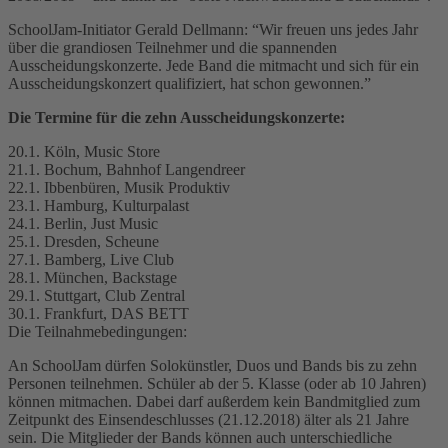
SchoolJam-Initiator Gerald Dellmann: “Wir freuen uns jedes Jahr
über die grandiosen Teilnehmer und die spannenden
Ausscheidungskonzerte. Jede Band die mitmacht und sich für ein
Ausscheidungskonzert qualifiziert, hat schon gewonnen.”
Die Termine für die zehn Ausscheidungskonzerte:
20.1. Köln, Music Store
21.1. Bochum, Bahnhof Langendreer
22.1. Ibbenbüren, Musik Produktiv
23.1. Hamburg, Kulturpalast
24.1. Berlin, Just Music
25.1. Dresden, Scheune
27.1. Bamberg, Live Club
28.1. München, Backstage
29.1. Stuttgart, Club Zentral
30.1. Frankfurt, DAS BETT
Die Teilnahmebedingungen:
An SchoolJam dürfen Solokünstler, Duos und Bands bis zu zehn
Personen teilnehmen. Schüler ab der 5. Klasse (oder ab 10 Jahren)
können mitmachen. Dabei darf außerdem kein Bandmitglied zum
Zeitpunkt des Einsendeschlusses (21.12.2018) älter als 21 Jahre
sein. Die Mitglieder der Bands können auch unterschiedliche