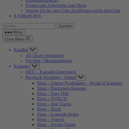
Kundenfeedbacks
Fragen und Antworten zum Shop
Warum ich bei den Güte-Zertifikaten nicht dabei bin
0 Artikel
0,00 €
Suchen
nach:
Menu
Close Menu
Knaller
Show
sub
Ab 1Euro Schnapper
menu
Wochen / Monatsangebot
Karaoke
Show
sub
NEU – Karaoke-Datenstick
menu
Playback Hersteller / Serien
Show
sub
Shop – Eigene Produktion – World of Karaoke
menu
Shop – Backstage-Karaoke
Shop – Easy Hits
Shop – FUNCD
Shop – Just Tracks
Shop – Koch
Shop – Legends-Series
Shop – Nutech
Shop – Pocket Songs