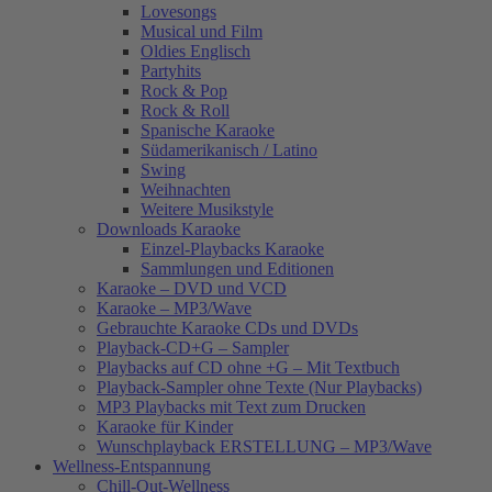
Lovesongs
Musical und Film
Oldies Englisch
Partyhits
Rock & Pop
Rock & Roll
Spanische Karaoke
Südamerikanisch / Latino
Swing
Weihnachten
Weitere Musikstyle
Downloads Karaoke
Einzel-Playbacks Karaoke
Sammlungen und Editionen
Karaoke – DVD und VCD
Karaoke – MP3/Wave
Gebrauchte Karaoke CDs und DVDs
Playback-CD+G – Sampler
Playbacks auf CD ohne +G – Mit Textbuch
Playback-Sampler ohne Texte (Nur Playbacks)
MP3 Playbacks mit Text zum Drucken
Karaoke für Kinder
Wunschplayback ERSTELLUNG – MP3/Wave
Wellness-Entspannung
Chill-Out-Wellness