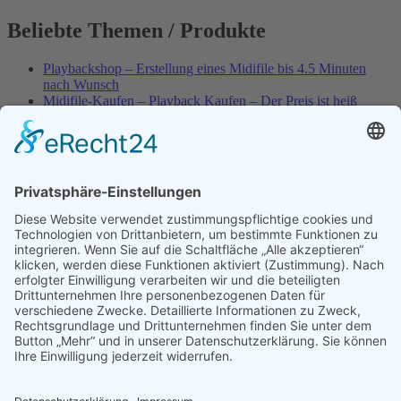
Beliebte Themen / Produkte
Playbackshop – Erstellung eines Midifile bis 4.5 Minuten
nach Wunsch
Midifile-Kaufen – Playback Kaufen – Der Preis ist heiß
Spezial – Karnevals-Plackbacks kaufen
Best of Karaoke – Roy Black – Playbacks – Absolute Rarität
World-of-Karaoke – Midifiles kaufen – Ich baue Dein
Playback
Karaoke-Helden – Was ist eigentlich Multiplex-Karaoke?
Playbackshop – Erstellung eines Wunschmidifile bis 3.5
Minuten
10 Spanische All-TIME Sommerhits als Karaoke-Playbacks –
Absolute Klassiker
Playbackshop – Erstellung eines Wunschmidifile bis 3.0
Minuten
Dein AKTUELLER Warenkorb
Versandkosten
Widerruf
Shop-AGB
Zahlungsmöglichkeiten
Kasse