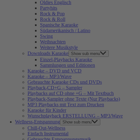
Oldies Englisch
Partyhits
Rock & Pop
Rock & Roll
Spanische Karaoke
Südamerikanisch / Latino
Swing
Weihnachten
Weitere Musikstyle
Downloads Karaoke
Show sub menu
Einzel-Playbacks Karaoke
Sammlungen und Editionen
Karaoke – DVD und VCD
Karaoke – MP3/Wave
Gebrauchte Karaoke CDs und DVDs
Playback-CD+G – Sampler
Playbacks auf CD ohne +G – Mit Textbuch
Playback-Sampler ohne Texte (Nur Playbacks)
MP3 Playbacks mit Text zum Drucken
Karaoke für Kinder
Wunschplayback ERSTELLUNG – MP3/Wave
Wellness-Entspannung
Show sub menu
Chill-Out-Wellness
Einfach Instrumental
Gebrauchte Entspannungsmusik