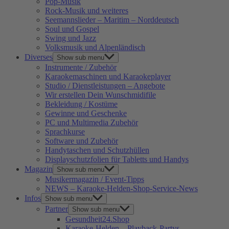
Pop-Musik
Rock-Musik und weiteres
Seemannslieder – Maritim – Norddeutsch
Soul und Gospel
Swing und Jazz
Volksmusik und Alpenländisch
Diverses
Show sub menu
Instrumente / Zubehör
Karaokemaschinen und Karaokeplayer
Studio / Dienstleistungen – Angebote
Wir erstellen Dein Wunschmidifile
Bekleidung / Kostüme
Gewinne und Geschenke
PC und Multimedia Zubehör
Sprachkurse
Software und Zubehör
Handytaschen und Schutzhüllen
Displayschutzfolien für Tabletts und Handys
Magazin
Show sub menu
Musikermagazin / Event-Tipps
NEWS – Karaoke-Helden-Shop-Service-News
Infos
Show sub menu
Partner
Show sub menu
Gesundheit24.Shop
Karaoke-Helden – Playback-Partys