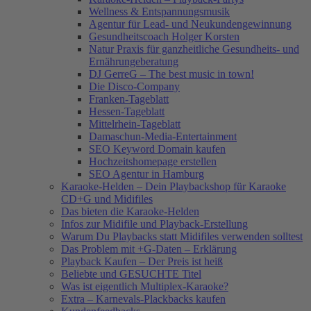
Wellness & Entspannungsmusik
Agentur für Lead- und Neukundengewinnung
Gesundheitscoach Holger Korsten
Natur Praxis für ganzheitliche Gesundheits- und
Ernährungeberatung
DJ GerreG – The best music in town!
Die Disco-Company
Franken-Tageblatt
Hessen-Tageblatt
Mittelrhein-Tageblatt
Damaschun-Media-Entertainment
SEO Keyword Domain kaufen
Hochzeitshomepage erstellen
SEO Agentur in Hamburg
Karaoke-Helden – Dein Playbackshop für Karaoke
CD+G und Midifiles
Das bieten die Karaoke-Helden
Infos zur Midifile und Playback-Erstellung
Warum Du Playbacks statt Midifiles verwenden solltest
Das Problem mit +G-Daten – Erklärung
Playback Kaufen – Der Preis ist heiß
Beliebte und GESUCHTE Titel
Was ist eigentlich Multiplex-Karaoke?
Extra – Karnevals-Plackbacks kaufen