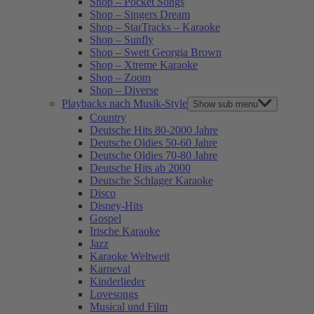
Shop – Pocket Songs
Shop – Singers Dream
Shop – StarTracks – Karaoke
Shop – Sunfly
Shop – Swett Georgia Brown
Shop – Xtreme Karaoke
Shop – Zoom
Shop – Diverse
Playbacks nach Musik-Style
Show sub menu
Country
Deutsche Hits 80-2000 Jahre
Deutsche Oldies 50-60 Jahre
Deutsche Oldies 70-80 Jahre
Deutsche Hits ab 2000
Deutsche Schlager Karaoke
Disco
Disney-Hits
Gospel
Irische Karaoke
Jazz
Karaoke Weltweit
Karneval
Kinderlieder
Lovesongs
Musical und Film