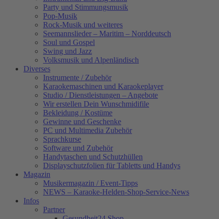
Party und Stimmungsmusik
Pop-Musik
Rock-Musik und weiteres
Seemannslieder – Maritim – Norddeutsch
Soul und Gospel
Swing und Jazz
Volksmusik und Alpenländisch
Diverses
Instrumente / Zubehör
Karaokemaschinen und Karaokeplayer
Studio / Dienstleistungen – Angebote
Wir erstellen Dein Wunschmidifile
Bekleidung / Kostüme
Gewinne und Geschenke
PC und Multimedia Zubehör
Sprachkurse
Software und Zubehör
Handytaschen und Schutzhüllen
Displayschutzfolien für Tabletts und Handys
Magazin
Musikermagazin / Event-Tipps
NEWS – Karaoke-Helden-Shop-Service-News
Infos
Partner
Gesundheit24.Shop