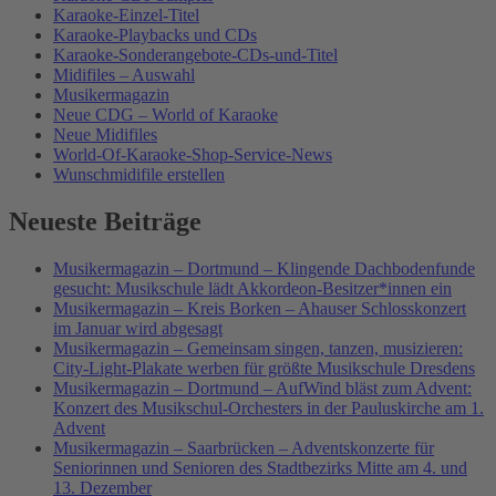
Karaoke-Einzel-Titel
Karaoke-Playbacks und CDs
Karaoke-Sonderangebote-CDs-und-Titel
Midifiles – Auswahl
Musikermagazin
Neue CDG – World of Karaoke
Neue Midifiles
World-Of-Karaoke-Shop-Service-News
Wunschmidifile erstellen
Neueste Beiträge
Musikermagazin – Dortmund – Klingende Dachbodenfunde
gesucht: Musikschule lädt Akkordeon-Besitzer*innen ein
Musikermagazin – Kreis Borken – Ahauser Schlosskonzert
im Januar wird abgesagt
Musikermagazin – Gemeinsam singen, tanzen, musizieren:
City-Light-Plakate werben für größte Musikschule Dresdens
Musikermagazin – Dortmund – AufWind bläst zum Advent:
Konzert des Musikschul-Orchesters in der Pauluskirche am 1.
Advent
Musikermagazin – Saarbrücken – Adventskonzerte für
Seniorinnen und Senioren des Stadtbezirks Mitte am 4. und
13. Dezember