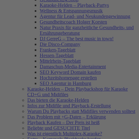
Karaoke-Helden – Playback-Partys
Wellness & Entspannungsmusik
Agentur für Lead- und Neukundengewinnung
Gesundheitscoach Holger Korsten
Natur Praxis für ganzheitliche Gesundheits- und
Ernährungeberatung
DJ GerreG – The best music in town!
Die Disco-Company
Franken-Tageblatt
Hessen-Tageblatt
Mittelrhein-Tageblatt
Damaschun-Media-Entertainment
SEO Keyword Domain kaufen
Hochzeitshomepage erstellen
SEO Agentur in Hamburg
Karaoke-Helden – Dein Playbackshop für Karaoke
CD+G und Midifiles
Das bieten die Karaoke-Helden
Infos zur Midifile und Playback-Erstellung
Warum Du Playbacks statt Midifiles verwenden solltest
Das Problem mit +G-Daten – Erklärung
Playback Kaufen – Der Preis ist heiß
Beliebte und GESUCHTE Titel
Was ist eigentlich Multiplex-Karaoke?