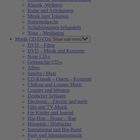
Klassik -Wellness
Kurse und Anleitungen
Musik zum Träumen
Naturgeräusche
Schlafstörungen behandeln
Yoga – Meditation
Musik CD/DVDs
Show sub menu
DVD – Filme
DVD – Musik und Konzerte
Neue CD-s
Gebrauchte CD-s
Alben
Singles / Maxi
CD-Klassik – Opern – Konzerte
Chillout und Lounge Music
Country und Western
Deutscher Schlager
Electronic – Electric und mehr
Film und TV-Musik
Für Kinder und Jugend
Hip-Hop – House – Rap
Hörspiele / Hörbücher
Instrumental und Big-Band
Party und Stimmungsmusik