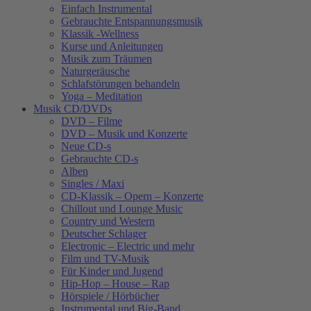
Einfach Instrumental
Gebrauchte Entspannungsmusik
Klassik -Wellness
Kurse und Anleitungen
Musik zum Träumen
Naturgeräusche
Schlafstörungen behandeln
Yoga – Meditation
Musik CD/DVDs
DVD – Filme
DVD – Musik und Konzerte
Neue CD-s
Gebrauchte CD-s
Alben
Singles / Maxi
CD-Klassik – Opern – Konzerte
Chillout und Lounge Music
Country und Western
Deutscher Schlager
Electronic – Electric und mehr
Film und TV-Musik
Für Kinder und Jugend
Hip-Hop – House – Rap
Hörspiele / Hörbücher
Instrumental und Big-Band